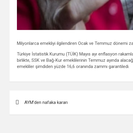
Milyonlarca emekliyi ilgilendiren Ocak ve Temmuz dönemi za
Türkiye İstatistik Kurumu (TÜİK) Mayıs ayı enflasyon rakamlar
birlikte, SSK ve Bağ-Kur emeklilerinin Temmuz ayında alacağı za
emekliler şimdiden yüzde 16,6 oranında zammı garantiledi.
Yazı
AYM’den nafaka kararı
gezinmesi