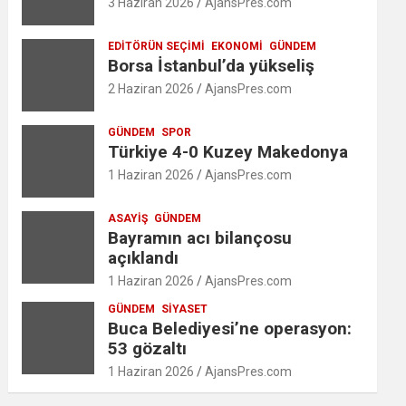
3 Haziran 2026
AjansPres.com
EDITÖRÜN SEÇIMI
EKONOMI
GÜNDEM
Borsa İstanbul’da yükseliş
2 Haziran 2026
AjansPres.com
GÜNDEM
SPOR
Türkiye 4-0 Kuzey Makedonya
1 Haziran 2026
AjansPres.com
ASAYIŞ
GÜNDEM
Bayramın acı bilançosu
açıklandı
1 Haziran 2026
AjansPres.com
GÜNDEM
SIYASET
Buca Belediyesi’ne operasyon:
53 gözaltı
1 Haziran 2026
AjansPres.com