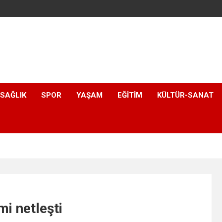
SAĞLIK
SPOR
YAŞAM
EĞITIM
KÜLTÜR-SANAT
mi netleşti