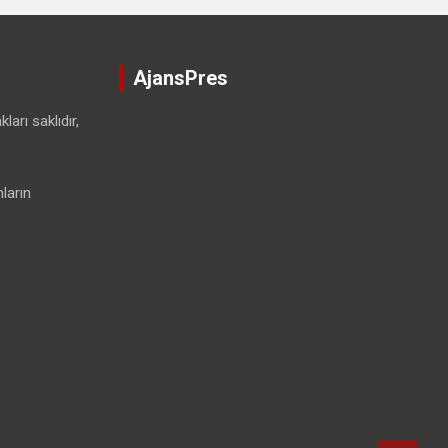
AjansPres
ları saklıdır,
ların