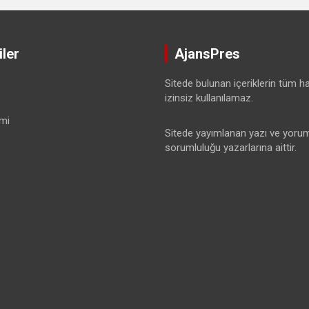
ler
AjansPres
Sitede bulunan içeriklerin tüm hak
izinsiz kullanılamaz.
mi
Sitede yayımlanan yazı ve yorum
sorumluluğu yazarlarına aittir.