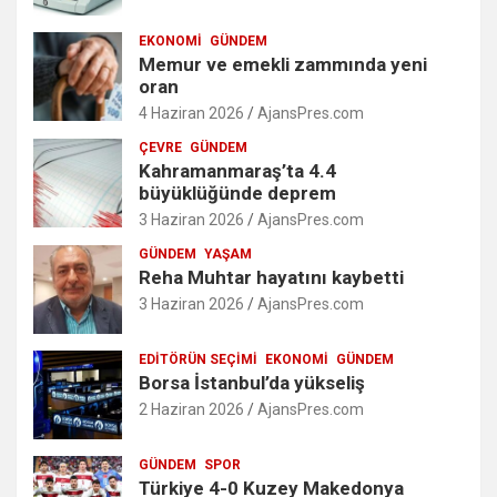
EKONOMI
GÜNDEM
Memur ve emekli zammında yeni
oran
4 Haziran 2026
AjansPres.com
ÇEVRE
GÜNDEM
Kahramanmaraş’ta 4.4
büyüklüğünde deprem
3 Haziran 2026
AjansPres.com
GÜNDEM
YAŞAM
Reha Muhtar hayatını kaybetti
3 Haziran 2026
AjansPres.com
EDITÖRÜN SEÇIMI
EKONOMI
GÜNDEM
Borsa İstanbul’da yükseliş
2 Haziran 2026
AjansPres.com
GÜNDEM
SPOR
Türkiye 4-0 Kuzey Makedonya