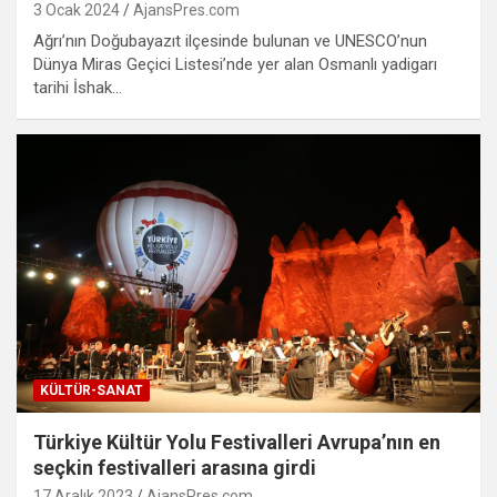
3 Ocak 2024
AjansPres.com
Ağrı’nın Doğubayazıt ilçesinde bulunan ve UNESCO’nun
Dünya Miras Geçici Listesi’nde yer alan Osmanlı yadigarı
tarihi İshak…
KÜLTÜR-SANAT
Türkiye Kültür Yolu Festivalleri Avrupa’nın en
seçkin festivalleri arasına girdi
17 Aralık 2023
AjansPres.com