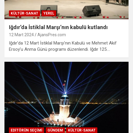
KÜLTÜR-SANAT
YEREL
Iğdır’da İstiklal Marşı’nın kabulü kutlandı
12 Mart 2024
AjansPres.com
Iğdır’da 12 Mart İstiklal Marşı’nın Kabulü ve Mehmet Akif
Ersoy’u Anma Günü programı düzenlendi. Iğdır 125.…
EDITÖRÜN SEÇIMI
GÜNDEM
KÜLTÜR-SANAT