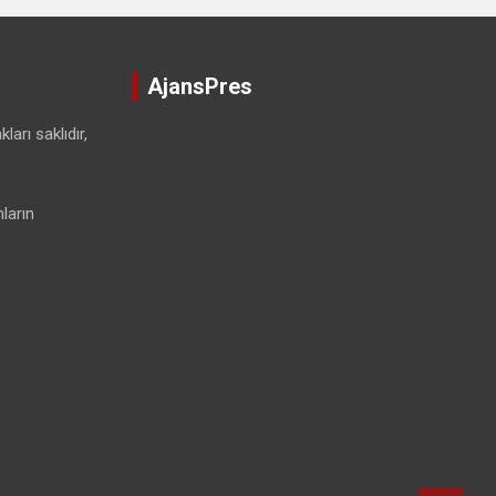
AjansPres
ları saklıdır,
ların