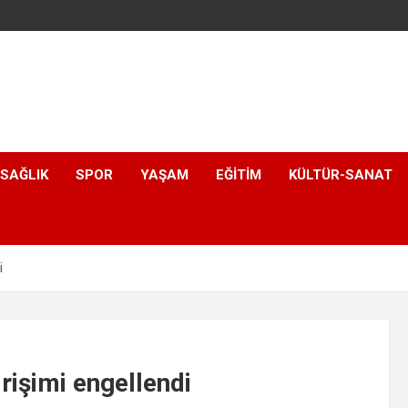
SAĞLIK
SPOR
YAŞAM
EĞITIM
KÜLTÜR-SANAT
i
irişimi engellendi