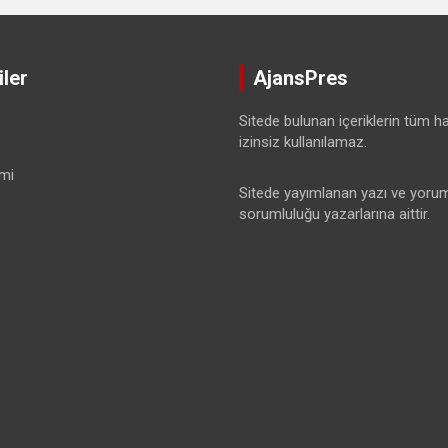
ler
AjansPres
Sitede bulunan içeriklerin tüm hak
izinsiz kullanılamaz.
mi
Sitede yayımlanan yazı ve yorum
sorumluluğu yazarlarına aittir.