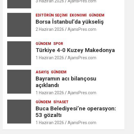
3 Haziran 2026
AjansPres.com
EDITÖRÜN SEÇIMI
EKONOMI
GÜNDEM
Borsa İstanbul’da yükseliş
2 Haziran 2026
AjansPres.com
GÜNDEM
SPOR
Türkiye 4-0 Kuzey Makedonya
1 Haziran 2026
AjansPres.com
ASAYIŞ
GÜNDEM
Bayramın acı bilançosu
açıklandı
1 Haziran 2026
AjansPres.com
GÜNDEM
SIYASET
Buca Belediyesi’ne operasyon:
53 gözaltı
1 Haziran 2026
AjansPres.com