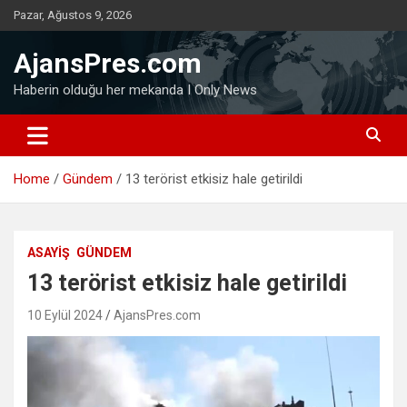
Skip
Pazar, Ağustos 9, 2026
to
content
AjansPres.com
Haberin olduğu her mekanda I Only News
Home
Gündem
13 terörist etkisiz hale getirildi
ASAYIŞ
GÜNDEM
13 terörist etkisiz hale getirildi
10 Eylül 2024
AjansPres.com