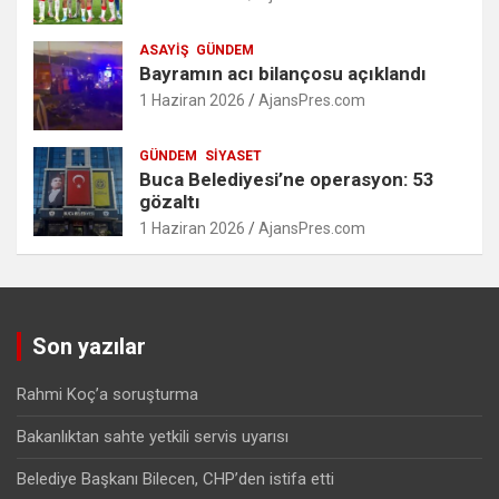
ASAYIŞ
GÜNDEM
Bayramın acı bilançosu açıklandı
1 Haziran 2026
AjansPres.com
GÜNDEM
SIYASET
Buca Belediyesi’ne operasyon: 53
gözaltı
1 Haziran 2026
AjansPres.com
Son yazılar
Rahmi Koç’a soruşturma
Bakanlıktan sahte yetkili servis uyarısı
Belediye Başkanı Bilecen, CHP’den istifa etti