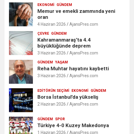
EKONOMI
GÜNDEM
Memur ve emekli zammında yeni
oran
4 Haziran 2026
AjansPres.com
ÇEVRE
GÜNDEM
Kahramanmaraş’ta 4.4
büyüklüğünde deprem
3 Haziran 2026
AjansPres.com
GÜNDEM
YAŞAM
Reha Muhtar hayatını kaybetti
3 Haziran 2026
AjansPres.com
EDITÖRÜN SEÇIMI
EKONOMI
GÜNDEM
Borsa İstanbul’da yükseliş
2 Haziran 2026
AjansPres.com
GÜNDEM
SPOR
Türkiye 4-0 Kuzey Makedonya
1 Haziran 2026
AjansPres.com