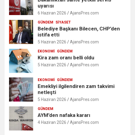
uyarısı
6 Haziran 2026
AjansPres.com
GÜNDEM
SIYASET
Belediye Başkanı Bilecen, CHP’den
istifa etti
5 Haziran 2026
AjansPres.com
EKONOMI
GÜNDEM
Kira zam oranı belli oldu
5 Haziran 2026
AjansPres.com
EKONOMI
GÜNDEM
Emekliyi ilgilendiren zam takvimi
netleşti
5 Haziran 2026
AjansPres.com
GÜNDEM
AYM’den nafaka kararı
4 Haziran 2026
AjansPres.com