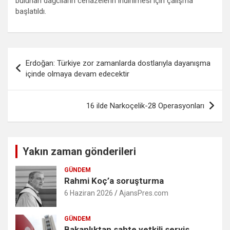
bulunan dağcıların cenazelerin indirilmesi için çalışma
başlatıldı.
Yazı
Erdoğan: Türkiye zor zamanlarda dostlarıyla dayanışma
gezinmesi
içinde olmaya devam edecektir
16 ilde Narkoçelik-28 Operasyonları
Yakın zaman gönderileri
GÜNDEM
Rahmi Koç’a soruşturma
6 Haziran 2026
AjansPres.com
GÜNDEM
Bakanlıktan sahte yetkili servis