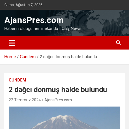
Skip
Cuma, Ağustos 7, 2026
to
content
AjansPres.com
Haberin olduğu her mekanda I Only News
Home
Gündem
2 dağcı donmuş halde bulundu
GÜNDEM
2 dağcı donmuş halde bulundu
22 Temmuz 2024
AjansPres.com