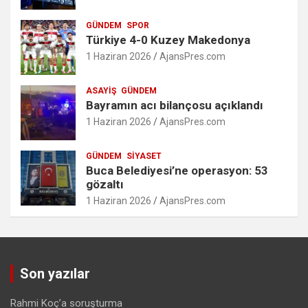
GÜNDEM
SPOR
Türkiye 4-0 Kuzey Makedonya
1 Haziran 2026
AjansPres.com
ASAYIŞ
GÜNDEM
Bayramın acı bilançosu açıklandı
1 Haziran 2026
AjansPres.com
GÜNDEM
SIYASET
Buca Belediyesi’ne operasyon: 53
gözaltı
1 Haziran 2026
AjansPres.com
Son yazılar
Rahmi Koç’a soruşturma