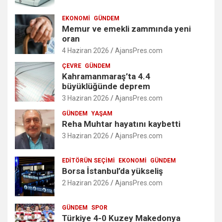
EKONOMI
GÜNDEM
Memur ve emekli zammında yeni
oran
4 Haziran 2026
AjansPres.com
ÇEVRE
GÜNDEM
Kahramanmaraş’ta 4.4
büyüklüğünde deprem
3 Haziran 2026
AjansPres.com
GÜNDEM
YAŞAM
Reha Muhtar hayatını kaybetti
3 Haziran 2026
AjansPres.com
EDITÖRÜN SEÇIMI
EKONOMI
GÜNDEM
Borsa İstanbul’da yükseliş
2 Haziran 2026
AjansPres.com
GÜNDEM
SPOR
Türkiye 4-0 Kuzey Makedonya