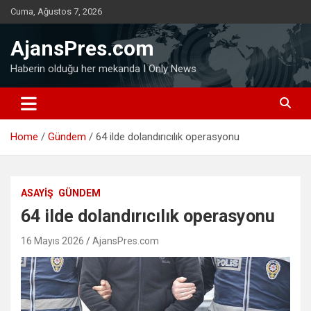
Skip
Cuma, Ağustos 7, 2026
to
content
AjansPres.com
Haberin olduğu her mekanda I Only News
Home
Gündem
64 ilde dolandırıcılık operasyonu
ASAYIŞ
GÜNDEM
64 ilde dolandırıcılık operasyonu
16 Mayıs 2026
AjansPres.com