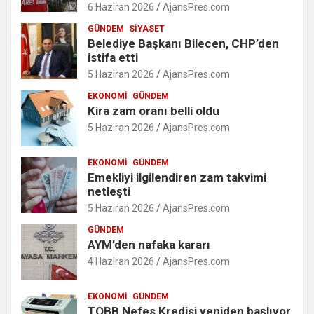
6 Haziran 2026
AjansPres.com
GÜNDEM
SIYASET
Belediye Başkanı Bilecen, CHP’den
istifa etti
5 Haziran 2026
AjansPres.com
EKONOMI
GÜNDEM
Kira zam oranı belli oldu
5 Haziran 2026
AjansPres.com
EKONOMI
GÜNDEM
Emekliyi ilgilendiren zam takvimi
netleşti
5 Haziran 2026
AjansPres.com
GÜNDEM
AYM’den nafaka kararı
4 Haziran 2026
AjansPres.com
EKONOMI
GÜNDEM
TOBB Nefes Kredisi yeniden başlıyor