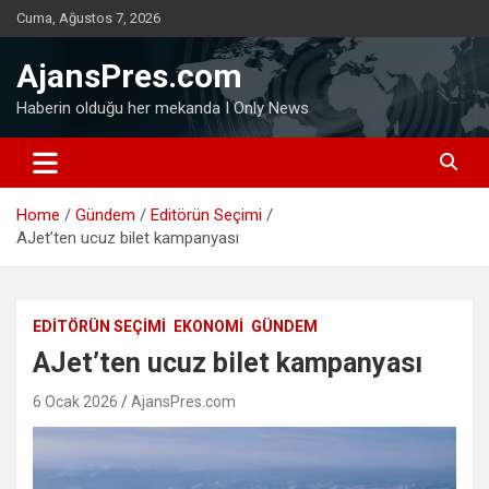
Skip
Cuma, Ağustos 7, 2026
to
content
AjansPres.com
Haberin olduğu her mekanda I Only News
Home
Gündem
Editörün Seçimi
AJet’ten ucuz bilet kampanyası
EDITÖRÜN SEÇIMI
EKONOMI
GÜNDEM
AJet’ten ucuz bilet kampanyası
6 Ocak 2026
AjansPres.com