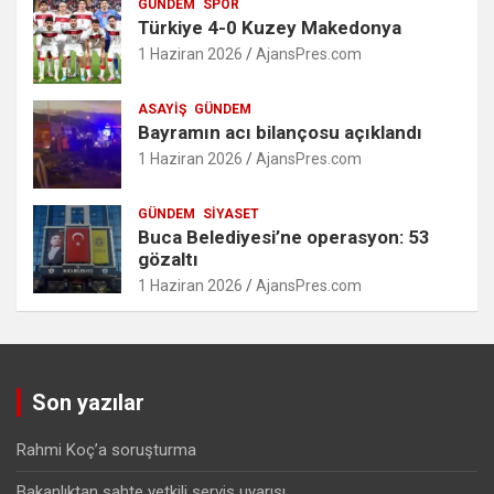
GÜNDEM
SPOR
Türkiye 4-0 Kuzey Makedonya
1 Haziran 2026
AjansPres.com
ASAYIŞ
GÜNDEM
Bayramın acı bilançosu açıklandı
1 Haziran 2026
AjansPres.com
GÜNDEM
SIYASET
Buca Belediyesi’ne operasyon: 53
gözaltı
1 Haziran 2026
AjansPres.com
Son yazılar
Rahmi Koç’a soruşturma
Bakanlıktan sahte yetkili servis uyarısı