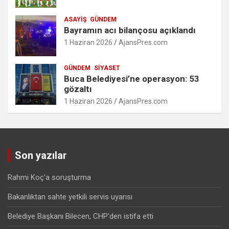
ASAYIŞ
GÜNDEM
Bayramın acı bilançosu açıklandı
1 Haziran 2026
AjansPres.com
GÜNDEM
SIYASET
Buca Belediyesi’ne operasyon: 53
gözaltı
1 Haziran 2026
AjansPres.com
Son yazılar
Rahmi Koç’a soruşturma
Bakanlıktan sahte yetkili servis uyarısı
Belediye Başkanı Bilecen, CHP’den istifa etti