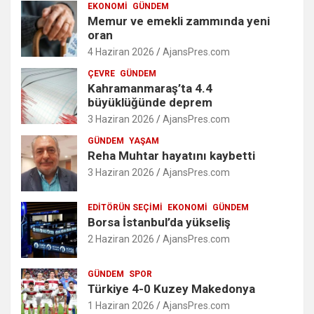
EKONOMI
GÜNDEM
Memur ve emekli zammında yeni
oran
4 Haziran 2026
AjansPres.com
ÇEVRE
GÜNDEM
Kahramanmaraş’ta 4.4
büyüklüğünde deprem
3 Haziran 2026
AjansPres.com
GÜNDEM
YAŞAM
Reha Muhtar hayatını kaybetti
3 Haziran 2026
AjansPres.com
EDITÖRÜN SEÇIMI
EKONOMI
GÜNDEM
Borsa İstanbul’da yükseliş
2 Haziran 2026
AjansPres.com
GÜNDEM
SPOR
Türkiye 4-0 Kuzey Makedonya
1 Haziran 2026
AjansPres.com