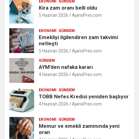
EKONOMI
GÜNDEM
Kira zam oranı belli oldu
5 Haziran 2026
AjansPres.com
EKONOMI
GÜNDEM
Emekliyi ilgilendiren zam takvimi
netleşti
5 Haziran 2026
AjansPres.com
GÜNDEM
AYM’den nafaka kararı
4 Haziran 2026
AjansPres.com
EKONOMI
GÜNDEM
TOBB Nefes Kredisi yeniden başlıyor
4 Haziran 2026
AjansPres.com
EKONOMI
GÜNDEM
Memur ve emekli zammında yeni
oran