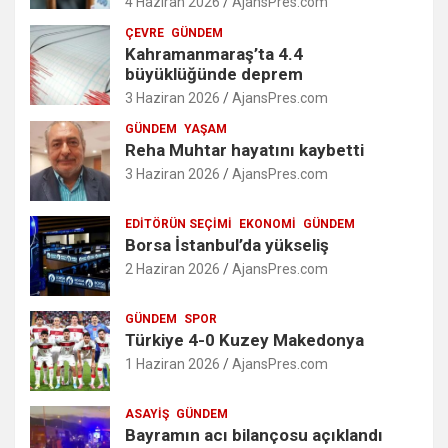
4 Haziran 2026
AjansPres.com
ÇEVRE
GÜNDEM
Kahramanmaraş’ta 4.4
büyüklüğünde deprem
3 Haziran 2026
AjansPres.com
GÜNDEM
YAŞAM
Reha Muhtar hayatını kaybetti
3 Haziran 2026
AjansPres.com
EDITÖRÜN SEÇIMI
EKONOMI
GÜNDEM
Borsa İstanbul’da yükseliş
2 Haziran 2026
AjansPres.com
GÜNDEM
SPOR
Türkiye 4-0 Kuzey Makedonya
1 Haziran 2026
AjansPres.com
ASAYIŞ
GÜNDEM
Bayramın acı bilançosu açıklandı