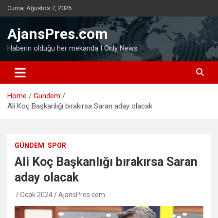
Skip
Cuma, Ağustos 7, 2026
to
content
AjansPres.com
Haberin olduğu her mekanda I Only News
Home
Gündem
Ali Koç Başkanlığı bırakırsa Saran aday olacak
GÜNDEM
SPOR
Ali Koç Başkanlığı bırakırsa Saran
aday olacak
7 Ocak 2024
AjansPres.com