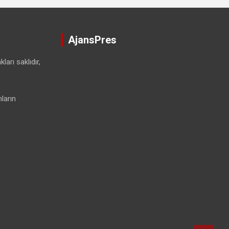
AjansPres
ları saklıdır,
ların