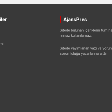
ler
AjansPres
Sitede bulunan içeriklerin tüm hak
izinsiz kullanılamaz.
mi
Sitede yayımlanan yazı ve yorum
sorumluluğu yazarlarına aittir.