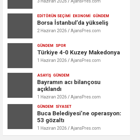
3 Haziran 2026
AjansPres.com
EDITÖRÜN SEÇIMI
EKONOMI
GÜNDEM
Borsa İstanbul’da yükseliş
2 Haziran 2026
AjansPres.com
GÜNDEM
SPOR
Türkiye 4-0 Kuzey Makedonya
1 Haziran 2026
AjansPres.com
ASAYIŞ
GÜNDEM
Bayramın acı bilançosu
açıklandı
1 Haziran 2026
AjansPres.com
GÜNDEM
SIYASET
Buca Belediyesi’ne operasyon:
53 gözaltı
1 Haziran 2026
AjansPres.com