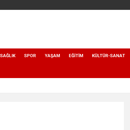
SAĞLIK
SPOR
YAŞAM
EĞITIM
KÜLTÜR-SANAT