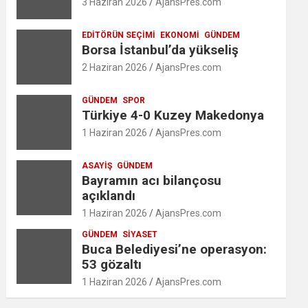
3 Haziran 2026
AjansPres.com
EDITÖRÜN SEÇIMI
EKONOMI
GÜNDEM
Borsa İstanbul’da yükseliş
2 Haziran 2026
AjansPres.com
GÜNDEM
SPOR
Türkiye 4-0 Kuzey Makedonya
1 Haziran 2026
AjansPres.com
ASAYIŞ
GÜNDEM
Bayramın acı bilançosu
açıklandı
1 Haziran 2026
AjansPres.com
GÜNDEM
SIYASET
Buca Belediyesi’ne operasyon:
53 gözaltı
1 Haziran 2026
AjansPres.com