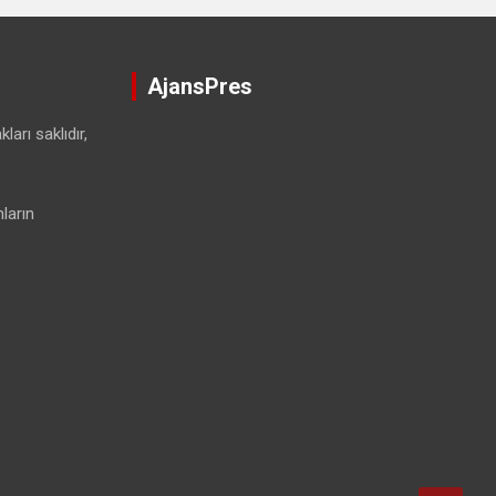
AjansPres
ları saklıdır,
ların