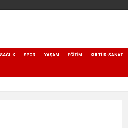
SAĞLIK
SPOR
YAŞAM
EĞITIM
KÜLTÜR-SANAT