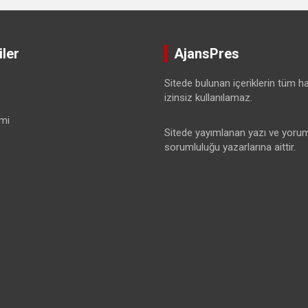
ler
AjansPres
Sitede bulunan içeriklerin tüm hak
izinsiz kullanılamaz.
mi
Sitede yayımlanan yazı ve yorum
sorumluluğu yazarlarına aittir.