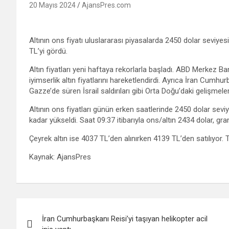
20 Mayıs 2024
AjansPres.com
Altının ons fiyatı uluslararası piyasalarda 2450 dolar seviyes
TL’yi gördü.
Altın fiyatları yeni haftaya rekorlarla başladı. ABD Merkez Ba
iyimserlik altın fiyatlarını hareketlendirdi. Ayrıca İran Cumh
Gazze’de süren İsrail saldırıları gibi Orta Doğu’daki gelişmele
Altının ons fiyatları günün erken saatlerinde 2450 dolar sevi
kadar yükseldi. Saat 09:37 itibarıyla ons/altın 2434 dolar, gr
Çeyrek altın ise 4037 TL’den alınırken 4139 TL’den satılıyor. 
Kaynak: AjansPres
Yazı
İran Cumhurbaşkanı Reisi’yi taşıyan helikopter acil