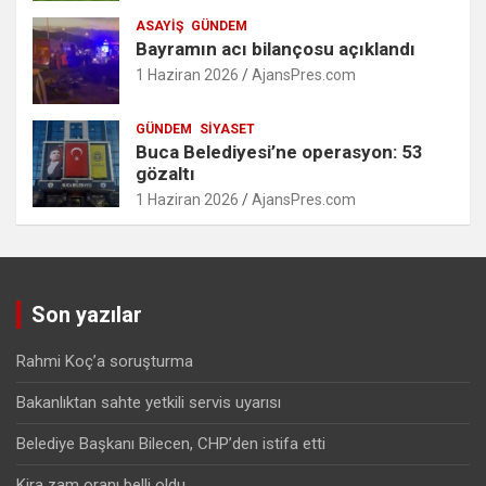
ASAYIŞ
GÜNDEM
Bayramın acı bilançosu açıklandı
1 Haziran 2026
AjansPres.com
GÜNDEM
SIYASET
Buca Belediyesi’ne operasyon: 53
gözaltı
1 Haziran 2026
AjansPres.com
Son yazılar
Rahmi Koç’a soruşturma
Bakanlıktan sahte yetkili servis uyarısı
Belediye Başkanı Bilecen, CHP’den istifa etti
Kira zam oranı belli oldu