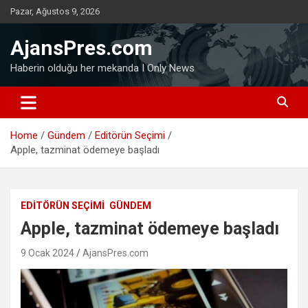
Skip
Pazar, Ağustos 9, 2026
to
content
AjansPres.com
Haberin olduğu her mekanda I Only News
Home
Gündem
Editörün Seçimi
Apple, tazminat ödemeye başladı
EDITÖRÜN SEÇIMI
GÜNDEM
Apple, tazminat ödemeye başladı
9 Ocak 2024
AjansPres.com