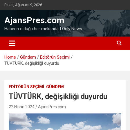
Skip
Pazar, Ağustos 9, 2026
to
content
AjansPres.com
Haberin olduğu her mekanda I Only News
Home
Gündem
Editörün Seçimi
TÜVTÜRK, değişikliği duyurdu
EDITÖRÜN SEÇIMI
GÜNDEM
TÜVTÜRK, değişikliği duyurdu
22 Nisan 2024
AjansPres.com