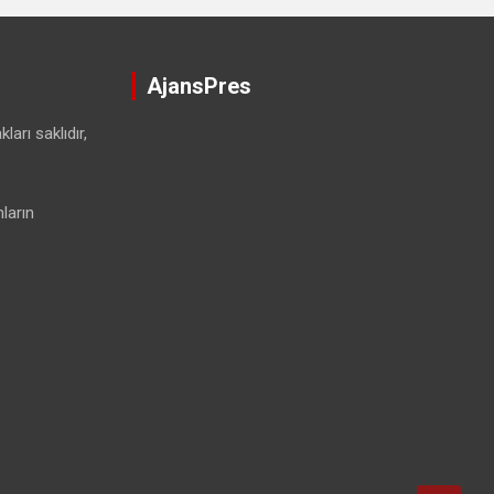
AjansPres
ları saklıdır,
ların