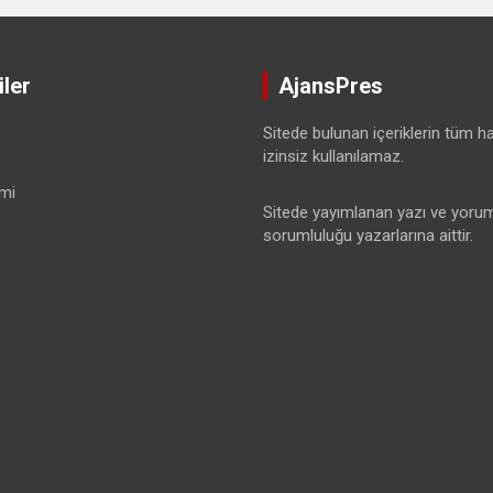
ler
AjansPres
Sitede bulunan içeriklerin tüm hak
izinsiz kullanılamaz.
mi
Sitede yayımlanan yazı ve yorum
sorumluluğu yazarlarına aittir.