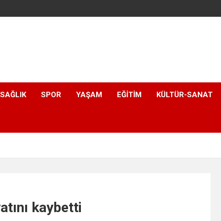
SAĞLIK
SPOR
YAŞAM
EĞITIM
KÜLTÜR-SANAT
atını kaybetti