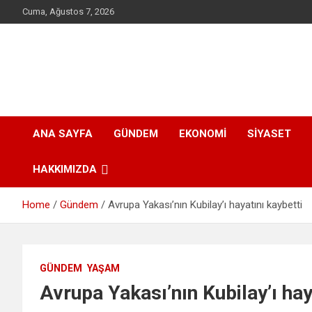
Skip
Cuma, Ağustos 7, 2026
to
content
AjansPres.com
Haberin olduğu her mekanda I Only News
ANA SAYFA
GÜNDEM
EKONOMI
SIYASET
HAKKIMIZDA
Home
Gündem
Avrupa Yakası’nın Kubilay’ı hayatını kaybetti
GÜNDEM
YAŞAM
Avrupa Yakası’nın Kubilay’ı hay