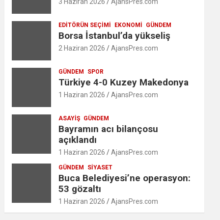
3 Haziran 2026
AjansPres.com
EDITÖRÜN SEÇIMI
EKONOMI
GÜNDEM
Borsa İstanbul’da yükseliş
2 Haziran 2026
AjansPres.com
GÜNDEM
SPOR
Türkiye 4-0 Kuzey Makedonya
1 Haziran 2026
AjansPres.com
ASAYIŞ
GÜNDEM
Bayramın acı bilançosu
açıklandı
1 Haziran 2026
AjansPres.com
GÜNDEM
SIYASET
Buca Belediyesi’ne operasyon:
53 gözaltı
1 Haziran 2026
AjansPres.com