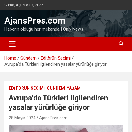
Skip
Cuma, Ağustos 7, 2026
to
content
AjansPres.com
Haberin olduğu her mekanda I Only News
Home
Gündem
Editörün Seçimi
Avrupa’da Türkleri ilgilendiren yasalar yürürlüğe giriyor
EDITÖRÜN SEÇIMI
GÜNDEM
YAŞAM
Avrupa’da Türkleri ilgilendiren
yasalar yürürlüğe giriyor
28 Mayıs 2024
AjansPres.com