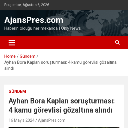
Skip
Perşembe, Ağustos 6, 2026
to
content
AjansPres.com
Haberin olduğu her mekanda I Only News
Home
Gündem
Ayhan Bora Kaplan soruşturması: 4 kamu görevlisi gözaltına
alındı
GÜNDEM
Ayhan Bora Kaplan soruşturması:
4 kamu görevlisi gözaltına alındı
16 Mayıs 2024
AjansPres.com