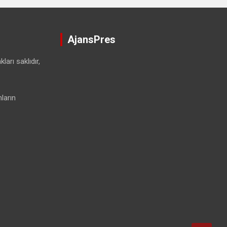
AjansPres
ları saklıdır,
ların