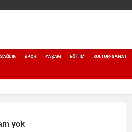
SAĞLIK
SPOR
YAŞAM
EĞITIM
KÜLTÜR-SANAT
zam yok