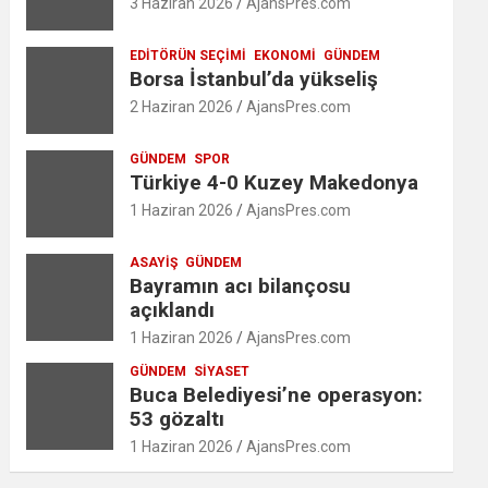
3 Haziran 2026
AjansPres.com
EDITÖRÜN SEÇIMI
EKONOMI
GÜNDEM
Borsa İstanbul’da yükseliş
2 Haziran 2026
AjansPres.com
GÜNDEM
SPOR
Türkiye 4-0 Kuzey Makedonya
1 Haziran 2026
AjansPres.com
ASAYIŞ
GÜNDEM
Bayramın acı bilançosu
açıklandı
1 Haziran 2026
AjansPres.com
GÜNDEM
SIYASET
Buca Belediyesi’ne operasyon:
53 gözaltı
1 Haziran 2026
AjansPres.com