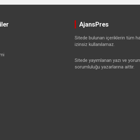
ler
AjansPres
Sitede bulunan içeriklerin tüm hak
izinsiz kullanılamaz.
mi
Sitede yayımlanan yazı ve yorum
sorumluluğu yazarlarına aittir.