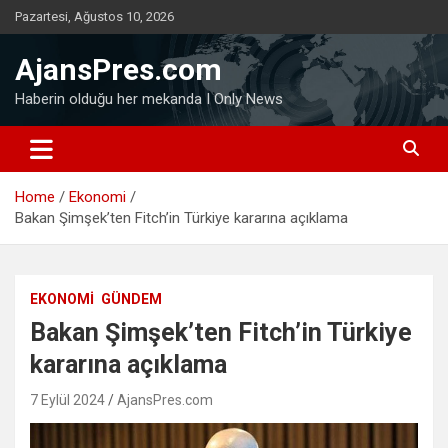
Skip
Pazartesi, Ağustos 10, 2026
to
content
AjansPres.com
Haberin olduğu her mekanda I Only News
Home
Ekonomi
Bakan Şimşek’ten Fitch’in Türkiye kararına açıklama
EKONOMI
GÜNDEM
Bakan Şimşek’ten Fitch’in Türkiye
kararına açıklama
7 Eylül 2024
AjansPres.com