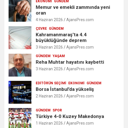
EKONOMI
GÜNDEM
Memur ve emekli zammında yeni
oran
4 Haziran 2026
AjansPres.com
ÇEVRE
GÜNDEM
Kahramanmaraş’ta 4.4
büyüklüğünde deprem
3 Haziran 2026
AjansPres.com
GÜNDEM
YAŞAM
Reha Muhtar hayatını kaybetti
3 Haziran 2026
AjansPres.com
EDITÖRÜN SEÇIMI
EKONOMI
GÜNDEM
Borsa İstanbul’da yükseliş
2 Haziran 2026
AjansPres.com
GÜNDEM
SPOR
Türkiye 4-0 Kuzey Makedonya
1 Haziran 2026
AjansPres.com