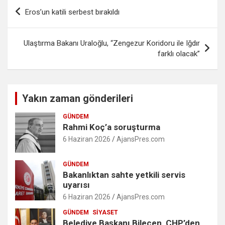
Yazı
Eros’un katili serbest bırakıldı
gezinmesi
Ulaştırma Bakanı Uraloğlu, “Zengezur Koridoru ile Iğdır
farklı olacak”
Yakın zaman gönderileri
GÜNDEM
Rahmi Koç’a soruşturma
6 Haziran 2026
AjansPres.com
GÜNDEM
Bakanlıktan sahte yetkili servis
uyarısı
6 Haziran 2026
AjansPres.com
GÜNDEM
SIYASET
Belediye Başkanı Bilecen, CHP’den