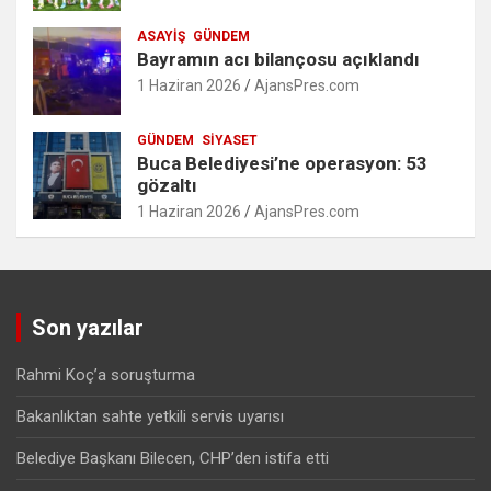
ASAYIŞ
GÜNDEM
Bayramın acı bilançosu açıklandı
1 Haziran 2026
AjansPres.com
GÜNDEM
SIYASET
Buca Belediyesi’ne operasyon: 53
gözaltı
1 Haziran 2026
AjansPres.com
Son yazılar
Rahmi Koç’a soruşturma
Bakanlıktan sahte yetkili servis uyarısı
Belediye Başkanı Bilecen, CHP’den istifa etti