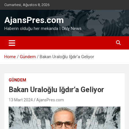
Skip
Cumartesi, Ağustos 8, 2026
to
content
AjansPres.com
Haberin olduğu her mekanda I Only News
Home
Gündem
Bakan Uraloğlu Iğdır’a Geliyor
GÜNDEM
Bakan Uraloğlu Iğdır’a Geliyor
13 Mart 2024
AjansPres.com