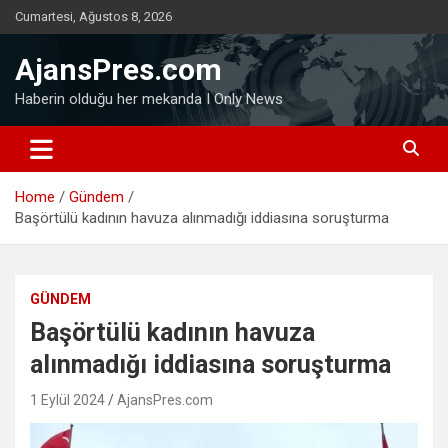
Skip
Cumartesi, Ağustos 8, 2026
to
content
AjansPres.com
Haberin olduğu her mekanda I Only News
Home
Gündem
Başörtülü kadının havuza alınmadığı iddiasına soruşturma
GÜNDEM
Başörtülü kadının havuza
alınmadığı iddiasına soruşturma
1 Eylül 2024
AjansPres.com