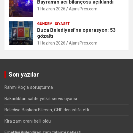
Bayramın acı bilançosu açıklandı
1 Haziran 2026
AjansPres.com
GÜNDEM
SIYASET
Buca Belediyesi’ne operasyon: 53
gözaltı
1 Haziran 2026
AjansPres.com
Son yazılar
Rahmi Koç’a soruşturma
Bakanlıktan sahte yetkili servis uyarısı
Belediye Başkanı Bilecen, CHP’den istifa etti
Kira zam oranı belli oldu
Emekliyi ilgilendiren zam takvimi netleşti