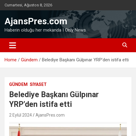
Skip
Cumartesi, Ağustos 8, 2026
to
content
AjansPres.com
Haberin olduğu her mekanda I Only News
Home
Gündem
Belediye Başkanı Gülpınar YRP’den istifa etti
GÜNDEM
SIYASET
Belediye Başkanı Gülpınar
YRP’den istifa etti
2 Eylül 2024
AjansPres.com