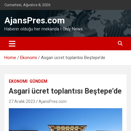
Skip
Cumartesi, Ağustos 8, 2026
to
content
AjansPres.com
Haberin olduğu her mekanda I Only News
Home
Ekonomi
Asgari ücret toplantısı Beştepe’de
EKONOMI
GÜNDEM
Asgari ücret toplantısı Beştepe’de
27 Aralık 2023
AjansPres.com