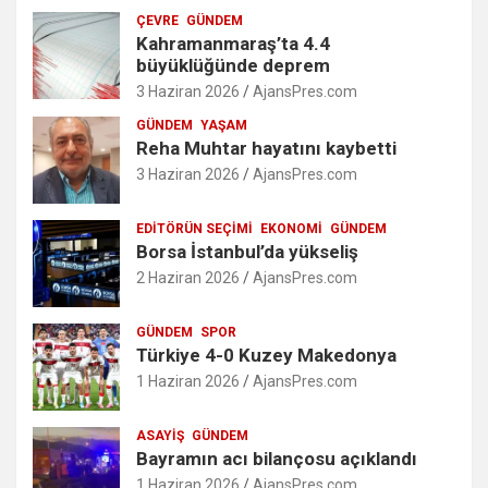
ÇEVRE
GÜNDEM
Kahramanmaraş’ta 4.4
büyüklüğünde deprem
3 Haziran 2026
AjansPres.com
GÜNDEM
YAŞAM
Reha Muhtar hayatını kaybetti
3 Haziran 2026
AjansPres.com
EDITÖRÜN SEÇIMI
EKONOMI
GÜNDEM
Borsa İstanbul’da yükseliş
2 Haziran 2026
AjansPres.com
GÜNDEM
SPOR
Türkiye 4-0 Kuzey Makedonya
1 Haziran 2026
AjansPres.com
ASAYIŞ
GÜNDEM
Bayramın acı bilançosu açıklandı
1 Haziran 2026
AjansPres.com