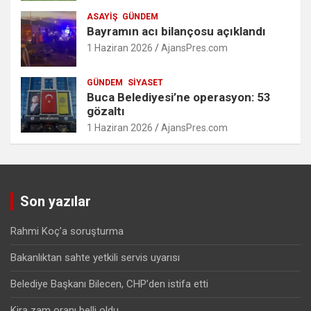
ASAYIŞ
GÜNDEM
Bayramın acı bilançosu açıklandı
1 Haziran 2026
AjansPres.com
GÜNDEM
SIYASET
Buca Belediyesi’ne operasyon: 53
gözaltı
1 Haziran 2026
AjansPres.com
Son yazılar
Rahmi Koç’a soruşturma
Bakanlıktan sahte yetkili servis uyarısı
Belediye Başkanı Bilecen, CHP’den istifa etti
Kira zam oranı belli oldu