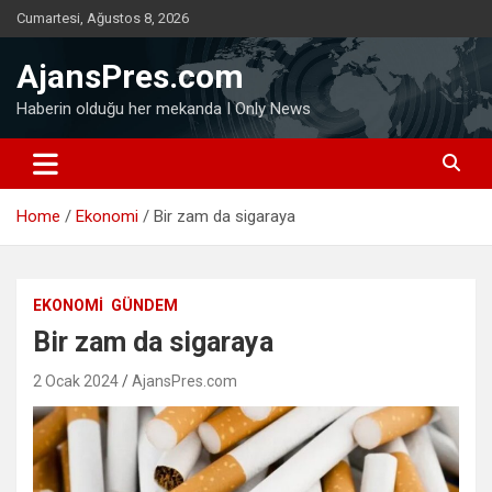
Skip
Cumartesi, Ağustos 8, 2026
to
content
AjansPres.com
Haberin olduğu her mekanda I Only News
Home
Ekonomi
Bir zam da sigaraya
EKONOMI
GÜNDEM
Bir zam da sigaraya
2 Ocak 2024
AjansPres.com