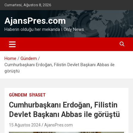
Skip
Cumartesi, Ağustos 8, 2026
to
content
AjansPres.com
Haberin olduğu her mekanda I Only News
Home
Gündem
Cumhurbaşkanı Erdoğan, Filistin Devlet Başkanı Abbas ile
görüştü
GÜNDEM
SIYASET
Cumhurbaşkanı Erdoğan, Filistin
Devlet Başkanı Abbas ile görüştü
15 Ağustos 2024
AjansPres.com