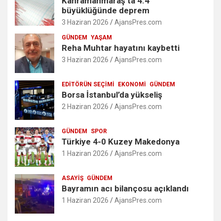
Kahramanmaraş’ta 4.4
büyüklüğünde deprem
3 Haziran 2026
AjansPres.com
GÜNDEM
YAŞAM
Reha Muhtar hayatını kaybetti
3 Haziran 2026
AjansPres.com
EDITÖRÜN SEÇIMI
EKONOMI
GÜNDEM
Borsa İstanbul’da yükseliş
2 Haziran 2026
AjansPres.com
GÜNDEM
SPOR
Türkiye 4-0 Kuzey Makedonya
1 Haziran 2026
AjansPres.com
ASAYIŞ
GÜNDEM
Bayramın acı bilançosu açıklandı
1 Haziran 2026
AjansPres.com