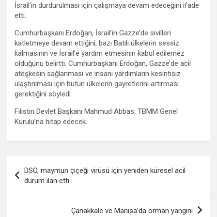
İsrail’in durdurulması için çalışmaya devam edeceğini ifade
etti.
Cumhurbaşkanı Erdoğan, İsrail’in Gazze’de sivilleri
katletmeye devam ettiğini, bazı Batılı ülkelerin sessiz
kalmasının ve İsrail’e yardım etmesinin kabul edilemez
olduğunu belirtti. Cumhurbaşkanı Erdoğan, Gazze’de acil
ateşkesin sağlanması ve insani yardımların kesintisiz
ulaştırılması için bütün ülkelerin gayretlerini artırması
gerektiğini söyledi
Filistin Devlet Başkanı Mahmud Abbas, TBMM Genel
Kurulu’na hitap edecek.
Yazı
DSÖ, maymun çiçeği virüsü için yeniden küresel acil
gezinmesi
durum ilan etti
Çanakkale ve Manisa’da orman yangını