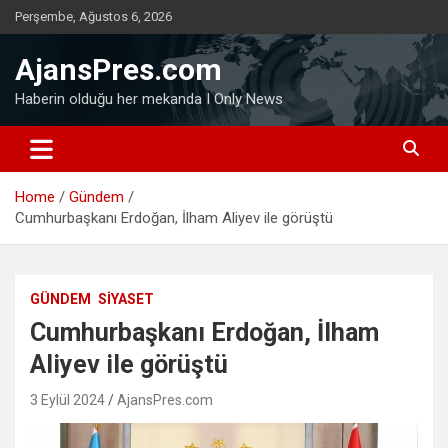
Skip
Perşembe, Ağustos 6, 2026
to
content
AjansPres.com
Haberin olduğu her mekanda I Only News
Home
Gündem
Cumhurbaşkanı Erdoğan, İlham Aliyev ile görüştü
GÜNDEM
SIYASET
Cumhurbaşkanı Erdoğan, İlham
Aliyev ile görüştü
3 Eylül 2024
AjansPres.com