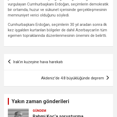
vurgulayan Cumhurbaşkanı Erdoğan, seçimlerin demokratik
bir ortamda, huzur ve sükunet içerisinde gerçekleşmesinin
memnuniyet verici olduğunu söyledi.
Cumhurbaşkanı Erdoğan, seçimlerin 30 yıl aradan sonra ilk
kez işgalden kurtarılan bölgeler de dahil Azerbaycan’ın tüm
egemen topraklarında düzenlenmesinin önemini de belirtti.
Yazı
Irak’ın kuzeyine hava harekatı
gezinmesi
Akdeniz’de 4.8 büyüklüğünde deprem
Yakın zaman gönderileri
GÜNDEM
Rahmi Koç’a soruşturma