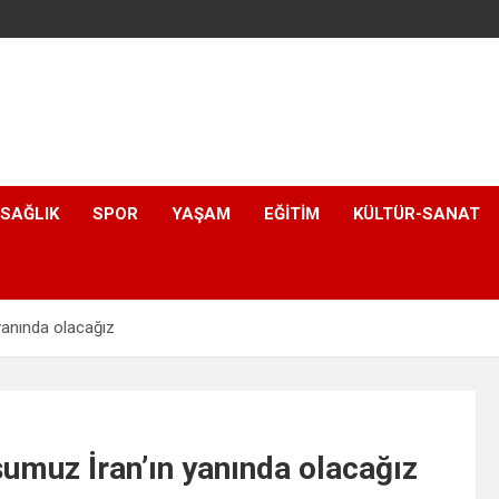
SAĞLIK
SPOR
YAŞAM
EĞITIM
KÜLTÜR-SANAT
anında olacağız
muz İran’ın yanında olacağız