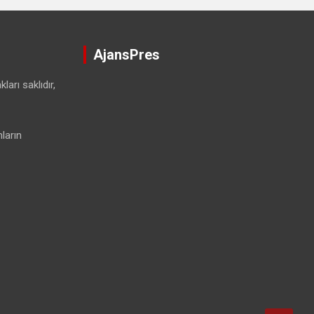
AjansPres
ları saklıdır,
ların