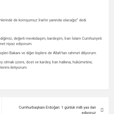
nlerinde de komşumuz İran’ın yanında olacağız” dedi.
ndiğimiz, değerli mevkidaşım, kardeşim, İran İslam Cumhuriyeti
met niyaz ediyorum.
şleri Bakanı ve diğer kişilere de Allah’tan rahmet diliyorum.
ey olmak üzere, dost ve kardeş İran halkına, hükûmetine,
lerimi iletiyorum.
Cumhurbaşkanı Erdoğan: 1 günlük milli yas ilan
ediyoruz