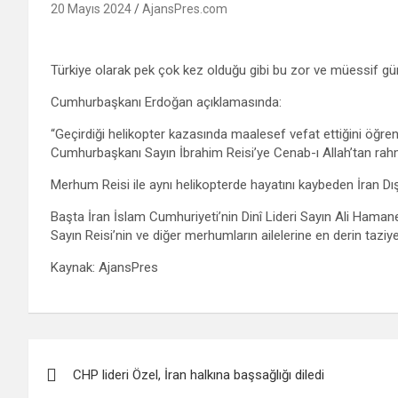
20 Mayıs 2024
AjansPres.com
Türkiye olarak pek çok kez olduğu gibi bu zor ve müessif gü
Cumhurbaşkanı Erdoğan açıklamasında:
“Geçirdiği helikopter kazasında maalesef vefat ettiğini öğre
Cumhurbaşkanı Sayın İbrahim Reisi’ye Cenab-ı Allah’tan rah
Merhum Reisi ile aynı helikopterde hayatını kaybeden İran Dışi
Başta İran İslam Cumhuriyeti’nin Dinî Lideri Sayın Ali Haman
Sayın Reisi’nin ve diğer merhumların ailelerine en derin taziye
Kaynak: AjansPres
Yazı
CHP lideri Özel, İran halkına başsağlığı diledi
gezinmesi