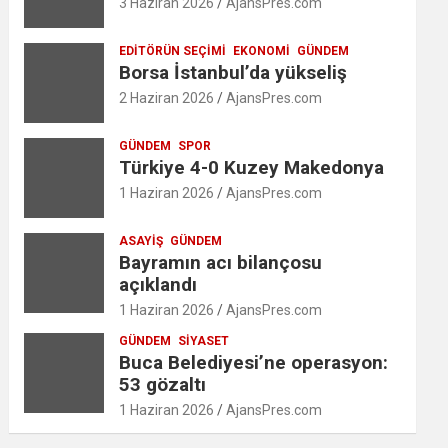
3 Haziran 2026
AjansPres.com
EDITÖRÜN SEÇIMI
EKONOMI
GÜNDEM
Borsa İstanbul’da yükseliş
2 Haziran 2026
AjansPres.com
GÜNDEM
SPOR
Türkiye 4-0 Kuzey Makedonya
1 Haziran 2026
AjansPres.com
ASAYIŞ
GÜNDEM
Bayramın acı bilançosu
açıklandı
1 Haziran 2026
AjansPres.com
GÜNDEM
SIYASET
Buca Belediyesi’ne operasyon:
53 gözaltı
1 Haziran 2026
AjansPres.com