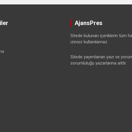
ler
AjansPres
Sitede bulunan içeriklerin tüm hak
izinsiz kullanılamaz.
mi
Sitede yayımlanan yazı ve yorum
sorumluluğu yazarlarına aittir.