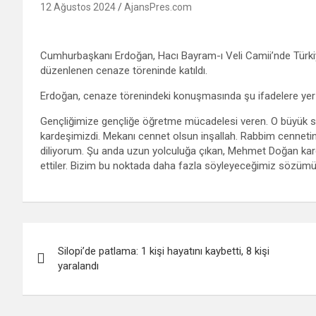
12 Ağustos 2024
AjansPres.com
Cumhurbaşkanı Erdoğan, Hacı Bayram-ı Veli Camii’nde Türkiy
düzenlenen cenaze töreninde katıldı.
Erdoğan, cenaze törenindeki konuşmasında şu ifadelere yer 
Gençliğimize gençliğe öğretme mücadelesi veren. O büyük sö
kardeşimizdi. Mekanı cennet olsun inşallah. Rabbim cennetinde 
diliyorum. Şu anda uzun yolculuğa çıkan, Mehmet Doğan karde
ettiler. Bizim bu noktada daha fazla söyleyeceğimiz sözümü
Yazı
Silopi’de patlama: 1 kişi hayatını kaybetti, 8 kişi
gezinmesi
yaralandı