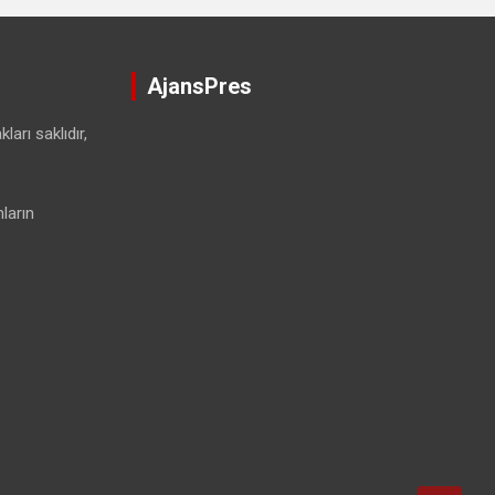
AjansPres
ları saklıdır,
ların