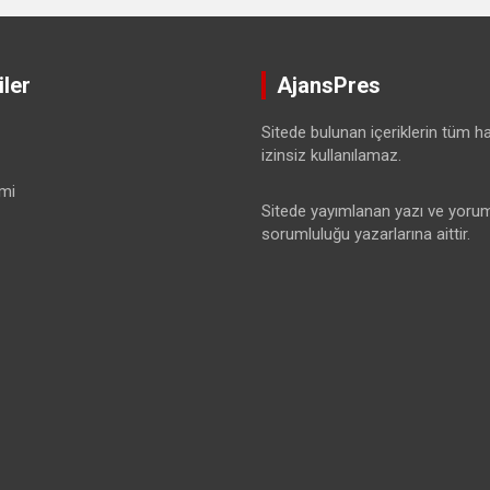
ler
AjansPres
Sitede bulunan içeriklerin tüm hak
izinsiz kullanılamaz.
mi
Sitede yayımlanan yazı ve yorum
sorumluluğu yazarlarına aittir.