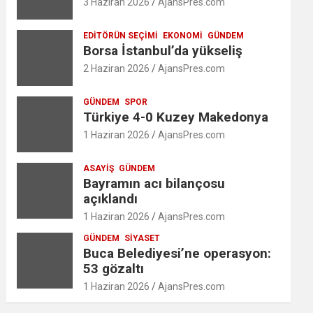
3 Haziran 2026
AjansPres.com
EDITÖRÜN SEÇIMI
EKONOMI
GÜNDEM
Borsa İstanbul’da yükseliş
2 Haziran 2026
AjansPres.com
GÜNDEM
SPOR
Türkiye 4-0 Kuzey Makedonya
1 Haziran 2026
AjansPres.com
ASAYIŞ
GÜNDEM
Bayramın acı bilançosu
açıklandı
1 Haziran 2026
AjansPres.com
GÜNDEM
SIYASET
Buca Belediyesi’ne operasyon:
53 gözaltı
1 Haziran 2026
AjansPres.com