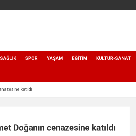
SAĞLIK
SPOR
YAŞAM
EĞITIM
KÜLTÜR-SANAT
azesine katıldı
t Doğanın cenazesine katıldı