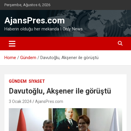
Skip
Perşembe, Ağustos 6, 2026
to
content
AjansPres.com
Haberin olduğu her mekanda I Only News
Home
Gündem
Davutoğlu, Akşener ile görüştü
GÜNDEM
SIYASET
Davutoğlu, Akşener ile görüştü
3 Ocak 2024
AjansPres.com