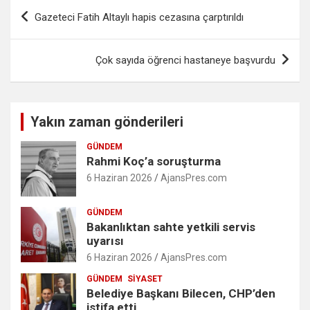
Yazı
Gazeteci Fatih Altaylı hapis cezasına çarptırıldı
gezinmesi
Çok sayıda öğrenci hastaneye başvurdu
Yakın zaman gönderileri
GÜNDEM
Rahmi Koç’a soruşturma
6 Haziran 2026
AjansPres.com
GÜNDEM
Bakanlıktan sahte yetkili servis
uyarısı
6 Haziran 2026
AjansPres.com
GÜNDEM
SIYASET
Belediye Başkanı Bilecen, CHP’den
istifa etti