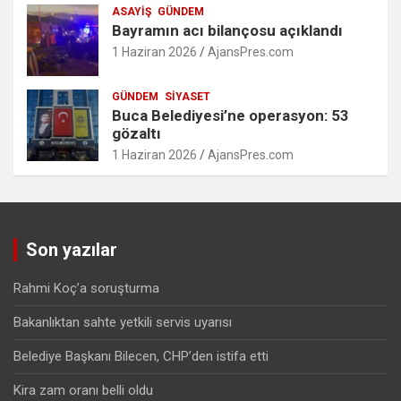
ASAYIŞ
GÜNDEM
Bayramın acı bilançosu açıklandı
1 Haziran 2026
AjansPres.com
GÜNDEM
SIYASET
Buca Belediyesi’ne operasyon: 53
gözaltı
1 Haziran 2026
AjansPres.com
Son yazılar
Rahmi Koç’a soruşturma
Bakanlıktan sahte yetkili servis uyarısı
Belediye Başkanı Bilecen, CHP’den istifa etti
Kira zam oranı belli oldu