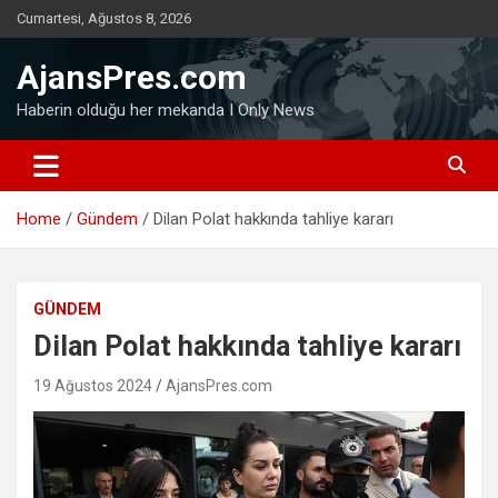
Skip
Cumartesi, Ağustos 8, 2026
to
content
AjansPres.com
Haberin olduğu her mekanda I Only News
Home
Gündem
Dilan Polat hakkında tahliye kararı
GÜNDEM
Dilan Polat hakkında tahliye kararı
19 Ağustos 2024
AjansPres.com