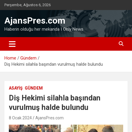
Skip
Perşembe, Ağustos 6, 2026
to
content
AjansPres.com
Haberin olduğu her mekanda I Only News
Home
Gündem
Diş Hekimi silahla başından vurulmuş halde bulundu
ASAYIŞ
GÜNDEM
Diş Hekimi silahla başından
vurulmuş halde bulundu
8 Ocak 2024
AjansPres.com