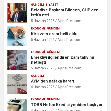
GÜNDEM
SIYASET
Belediye Başkanı Bilecen, CHP’den
istifa etti
5 Haziran 2026
AjansPres.com
EKONOMI
GÜNDEM
Kira zam oranı belli oldu
5 Haziran 2026
AjansPres.com
EKONOMI
GÜNDEM
Emekliyi ilgilendiren zam takvimi
netleşti
5 Haziran 2026
AjansPres.com
GÜNDEM
AYM’den nafaka kararı
4 Haziran 2026
AjansPres.com
EKONOMI
GÜNDEM
TOBB Nefes Kredisi yeniden başlıyor
4 Haziran 2026
AjansPres.com