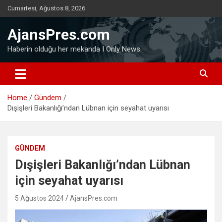
Skip
Cumartesi, Ağustos 8, 2026
to
content
AjansPres.com
Haberin olduğu her mekanda I Only News
Home
Gündem
Dışişleri Bakanlığı’ndan Lübnan için seyahat uyarısı
GÜNDEM
Dışişleri Bakanlığı’ndan Lübnan
için seyahat uyarısı
5 Ağustos 2024
AjansPres.com