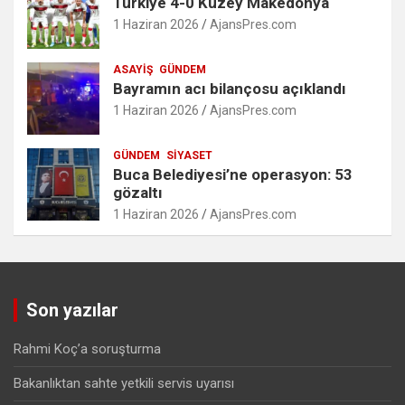
Türkiye 4-0 Kuzey Makedonya
1 Haziran 2026
AjansPres.com
ASAYIŞ
GÜNDEM
Bayramın acı bilançosu açıklandı
1 Haziran 2026
AjansPres.com
GÜNDEM
SIYASET
Buca Belediyesi’ne operasyon: 53
gözaltı
1 Haziran 2026
AjansPres.com
Son yazılar
Rahmi Koç’a soruşturma
Bakanlıktan sahte yetkili servis uyarısı