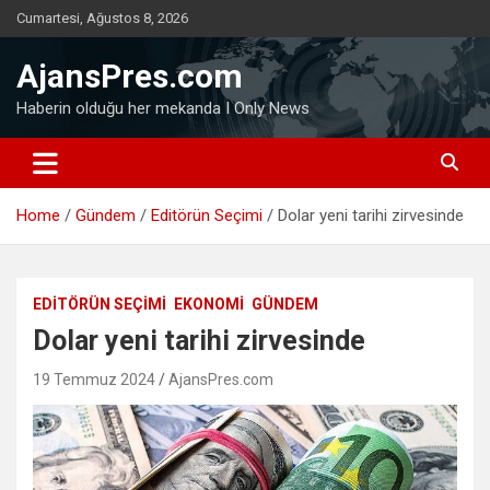
Skip
Cumartesi, Ağustos 8, 2026
to
content
AjansPres.com
Haberin olduğu her mekanda I Only News
Home
Gündem
Editörün Seçimi
Dolar yeni tarihi zirvesinde
EDITÖRÜN SEÇIMI
EKONOMI
GÜNDEM
Dolar yeni tarihi zirvesinde
19 Temmuz 2024
AjansPres.com