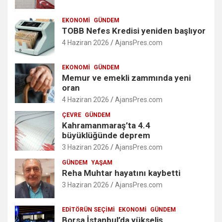
EKONOMI
GÜNDEM
TOBB Nefes Kredisi yeniden başlıyor
4 Haziran 2026
AjansPres.com
EKONOMI
GÜNDEM
Memur ve emekli zammında yeni
oran
4 Haziran 2026
AjansPres.com
ÇEVRE
GÜNDEM
Kahramanmaraş’ta 4.4
büyüklüğünde deprem
3 Haziran 2026
AjansPres.com
GÜNDEM
YAŞAM
Reha Muhtar hayatını kaybetti
3 Haziran 2026
AjansPres.com
EDITÖRÜN SEÇIMI
EKONOMI
GÜNDEM
Borsa İstanbul’da yükseliş