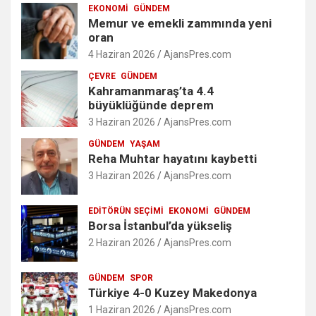
EKONOMI
GÜNDEM
Memur ve emekli zammında yeni
oran
4 Haziran 2026
AjansPres.com
ÇEVRE
GÜNDEM
Kahramanmaraş’ta 4.4
büyüklüğünde deprem
3 Haziran 2026
AjansPres.com
GÜNDEM
YAŞAM
Reha Muhtar hayatını kaybetti
3 Haziran 2026
AjansPres.com
EDITÖRÜN SEÇIMI
EKONOMI
GÜNDEM
Borsa İstanbul’da yükseliş
2 Haziran 2026
AjansPres.com
GÜNDEM
SPOR
Türkiye 4-0 Kuzey Makedonya
1 Haziran 2026
AjansPres.com