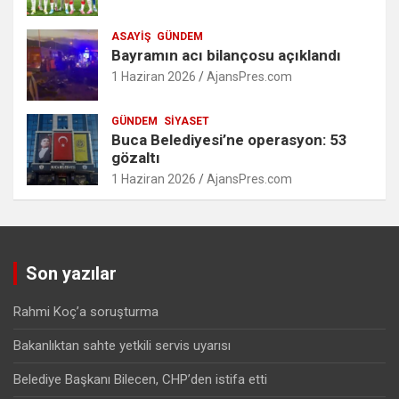
ASAYIŞ
GÜNDEM
Bayramın acı bilançosu açıklandı
1 Haziran 2026
AjansPres.com
GÜNDEM
SIYASET
Buca Belediyesi’ne operasyon: 53
gözaltı
1 Haziran 2026
AjansPres.com
Son yazılar
Rahmi Koç’a soruşturma
Bakanlıktan sahte yetkili servis uyarısı
Belediye Başkanı Bilecen, CHP’den istifa etti