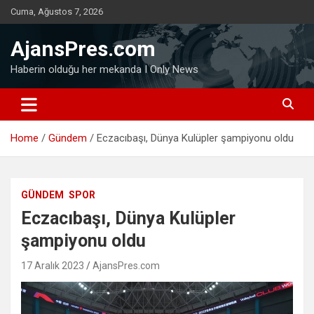
Skip
Cuma, Ağustos 7, 2026
to
content
AjansPres.com
Haberin olduğu her mekanda I Only News
Home
Gündem
Eczacıbaşı, Dünya Kulüpler şampiyonu oldu
GÜNDEM
SPOR
Eczacıbaşı, Dünya Kulüpler
şampiyonu oldu
17 Aralık 2023
AjansPres.com