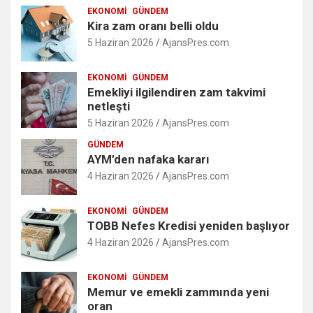
EKONOMI
GÜNDEM
Kira zam oranı belli oldu
5 Haziran 2026
AjansPres.com
EKONOMI
GÜNDEM
Emekliyi ilgilendiren zam takvimi
netleşti
5 Haziran 2026
AjansPres.com
GÜNDEM
AYM’den nafaka kararı
4 Haziran 2026
AjansPres.com
EKONOMI
GÜNDEM
TOBB Nefes Kredisi yeniden başlıyor
4 Haziran 2026
AjansPres.com
EKONOMI
GÜNDEM
Memur ve emekli zammında yeni
oran