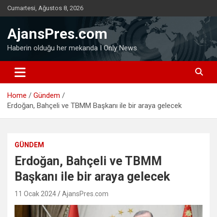
Skip
Cumartesi, Ağustos 8, 2026
to
content
AjansPres.com
Haberin olduğu her mekanda I Only News
Home
Gündem
Erdoğan, Bahçeli ve TBMM Başkanı ile bir araya gelecek
GÜNDEM
Erdoğan, Bahçeli ve TBMM
Başkanı ile bir araya gelecek
11 Ocak 2024
AjansPres.com