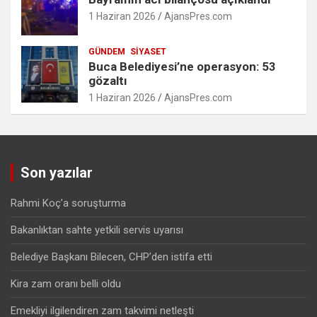
1 Haziran 2026
AjansPres.com
GÜNDEM
SIYASET
Buca Belediyesi’ne operasyon: 53
gözaltı
1 Haziran 2026
AjansPres.com
Son yazılar
Rahmi Koç’a soruşturma
Bakanlıktan sahte yetkili servis uyarısı
Belediye Başkanı Bilecen, CHP’den istifa etti
Kira zam oranı belli oldu
Emekliyi ilgilendiren zam takvimi netleşti