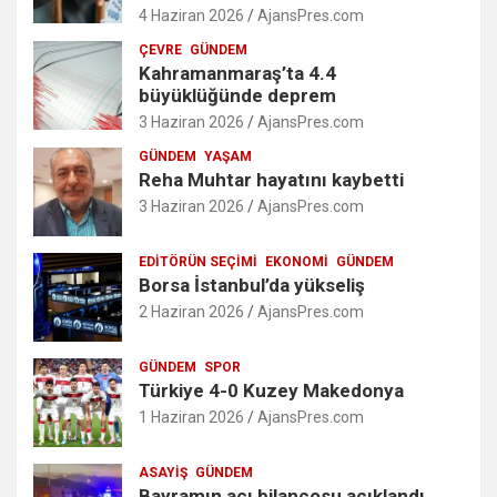
4 Haziran 2026
AjansPres.com
ÇEVRE
GÜNDEM
Kahramanmaraş’ta 4.4
büyüklüğünde deprem
3 Haziran 2026
AjansPres.com
GÜNDEM
YAŞAM
Reha Muhtar hayatını kaybetti
3 Haziran 2026
AjansPres.com
EDITÖRÜN SEÇIMI
EKONOMI
GÜNDEM
Borsa İstanbul’da yükseliş
2 Haziran 2026
AjansPres.com
GÜNDEM
SPOR
Türkiye 4-0 Kuzey Makedonya
1 Haziran 2026
AjansPres.com
ASAYIŞ
GÜNDEM
Bayramın acı bilançosu açıklandı