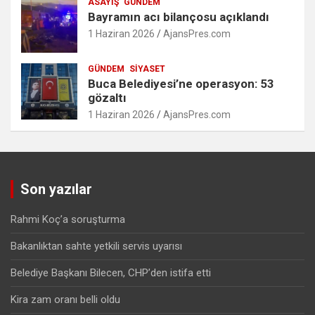
ASAYIŞ
GÜNDEM
Bayramın acı bilançosu açıklandı
1 Haziran 2026
AjansPres.com
GÜNDEM
SIYASET
Buca Belediyesi’ne operasyon: 53
gözaltı
1 Haziran 2026
AjansPres.com
Son yazılar
Rahmi Koç’a soruşturma
Bakanlıktan sahte yetkili servis uyarısı
Belediye Başkanı Bilecen, CHP’den istifa etti
Kira zam oranı belli oldu