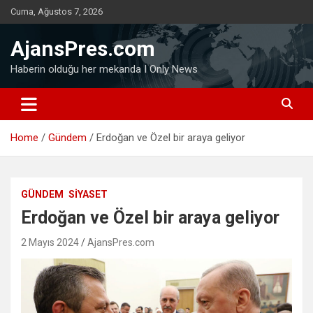
Skip
Cuma, Ağustos 7, 2026
to
content
AjansPres.com
Haberin olduğu her mekanda I Only News
Home
Gündem
Erdoğan ve Özel bir araya geliyor
GÜNDEM
SIYASET
Erdoğan ve Özel bir araya geliyor
2 Mayıs 2024
AjansPres.com