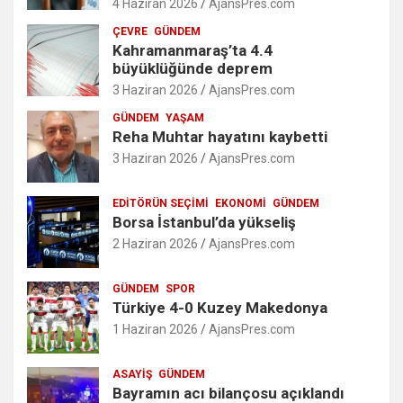
4 Haziran 2026
AjansPres.com
ÇEVRE
GÜNDEM
Kahramanmaraş’ta 4.4
büyüklüğünde deprem
3 Haziran 2026
AjansPres.com
GÜNDEM
YAŞAM
Reha Muhtar hayatını kaybetti
3 Haziran 2026
AjansPres.com
EDITÖRÜN SEÇIMI
EKONOMI
GÜNDEM
Borsa İstanbul’da yükseliş
2 Haziran 2026
AjansPres.com
GÜNDEM
SPOR
Türkiye 4-0 Kuzey Makedonya
1 Haziran 2026
AjansPres.com
ASAYIŞ
GÜNDEM
Bayramın acı bilançosu açıklandı