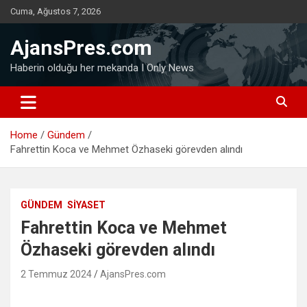
Skip
Cuma, Ağustos 7, 2026
to
content
AjansPres.com
Haberin olduğu her mekanda I Only News
Home
Gündem
Fahrettin Koca ve Mehmet Özhaseki görevden alındı
GÜNDEM
SIYASET
Fahrettin Koca ve Mehmet
Özhaseki görevden alındı
2 Temmuz 2024
AjansPres.com