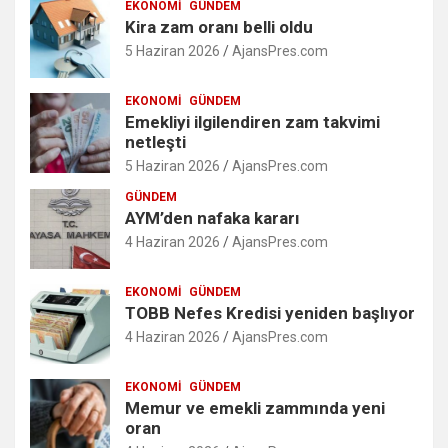
EKONOMI
GÜNDEM
Kira zam oranı belli oldu
5 Haziran 2026
AjansPres.com
EKONOMI
GÜNDEM
Emekliyi ilgilendiren zam takvimi
netleşti
5 Haziran 2026
AjansPres.com
GÜNDEM
AYM’den nafaka kararı
4 Haziran 2026
AjansPres.com
EKONOMI
GÜNDEM
TOBB Nefes Kredisi yeniden başlıyor
4 Haziran 2026
AjansPres.com
EKONOMI
GÜNDEM
Memur ve emekli zammında yeni
oran