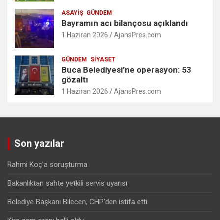
ASAYIŞ
GÜNDEM
Bayramın acı bilançosu açıklandı
1 Haziran 2026
AjansPres.com
GÜNDEM
SIYASET
Buca Belediyesi’ne operasyon: 53
gözaltı
1 Haziran 2026
AjansPres.com
Son yazılar
Rahmi Koç’a soruşturma
Bakanlıktan sahte yetkili servis uyarısı
Belediye Başkanı Bilecen, CHP’den istifa etti