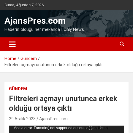
Skip
Cuma, Ağustos 7, 2026
to
content
AjansPres.com
Haberin olduğu her mekanda I Only News
Home
Gündem
Filtreleri açmayı unutunca erkek olduğu ortaya çıktı
GÜNDEM
Filtreleri açmayı unutunca erkek
olduğu ortaya çıktı
29 Aralık 2023
AjansPres.com
Video
Media error: Format(s) not supported or source(s) not found