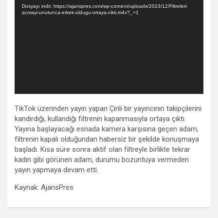
oynatıcı
Dosyayı indir: https://ajanspres.com/wp-content/uploads/2023/12/Filtreleri-
acmayi-unutunca-erkek-oldugu-ortaya-cikti.m4v?_=1
TikTok üzerinden yayın yapan Çinli bir yayıncının takipçilerini
kandırdığı, kullandığı filtrenin kapanmasıyla ortaya çıktı.
Yayına başlayacağı esnada kamera karşısına geçen adam,
filtrenin kapalı olduğundan habersiz bir şekilde konuşmaya
başladı. Kısa süre sonra aktif olan filtreyle birlikte tekrar
kadın gibi görünen adam, durumu bozuntuya vermeden
yayın yapmaya devam etti.
Kaynak: AjansPres