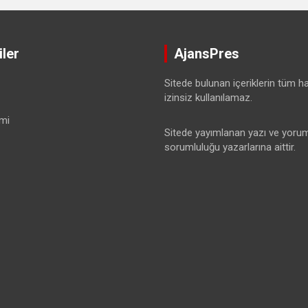
ler
AjansPres
Sitede bulunan içeriklerin tüm hak
izinsiz kullanılamaz.
mi
Sitede yayımlanan yazı ve yorum
sorumluluğu yazarlarına aittir.