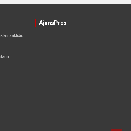
AjansPres
ları saklıdır,
ların