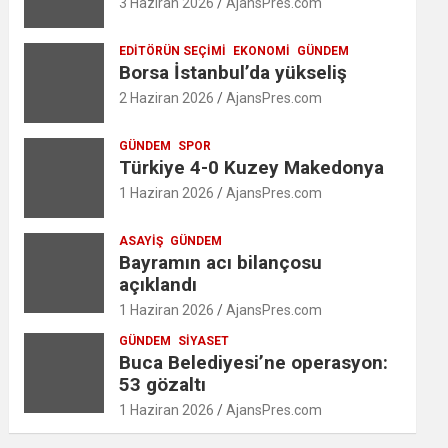
3 Haziran 2026
AjansPres.com
EDITÖRÜN SEÇIMI
EKONOMI
GÜNDEM
Borsa İstanbul’da yükseliş
2 Haziran 2026
AjansPres.com
GÜNDEM
SPOR
Türkiye 4-0 Kuzey Makedonya
1 Haziran 2026
AjansPres.com
ASAYIŞ
GÜNDEM
Bayramın acı bilançosu
açıklandı
1 Haziran 2026
AjansPres.com
GÜNDEM
SIYASET
Buca Belediyesi’ne operasyon:
53 gözaltı
1 Haziran 2026
AjansPres.com