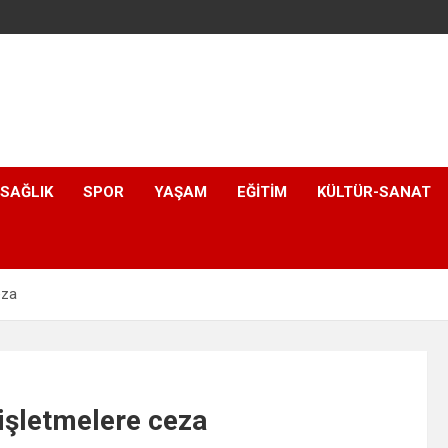
SAĞLIK
SPOR
YAŞAM
EĞITIM
KÜLTÜR-SANAT
eza
işletmelere ceza