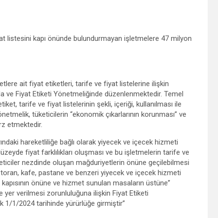
at listesini kapı önünde bulundurmayan işletmelere 47 milyon
e ait fiyat etiketleri, tarife ve fiyat listelerine ilişkin
a ve Fiyat Etiketi Yönetmeliğinde düzenlenmektedir. Temel
, tarife ve fiyat listelerinin şekli, içeriği, kullanılması ile
Yönetmelik, tüketicilerin “ekonomik çıkarlarının korunması” ve
rz etmektedir.
ndaki hareketliliğe bağlı olarak yiyecek ve içecek hizmeti
eyde fiyat farklılıkları oluşması ve bu işletmelerin tarife ve
üketiciler nezdinde oluşan mağduriyetlerin önüne geçilebilmesi
estoran, kafe, pastane ve benzeri yiyecek ve içecek hizmeti
giriş kapısının önüne ve hizmet sunulan masaların üstüne”
de yer verilmesi zorunluluğuna ilişkin Fiyat Etiketi
k 1/1/2024 tarihinde yürürlüğe girmiştir”