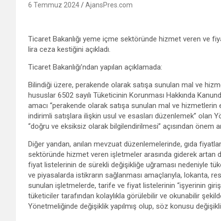
6 Temmuz 2024
AjansPres.com
Ticaret Bakanlığı yeme içme sektöründe hizmet veren ve fiy
lira ceza kestiğini açıkladı.
Ticaret Bakanlığı’ndan yapılan açıklamada:
Bilindiği üzere, perakende olarak satışa sunulan mal ve hizmetler
hususlar 6502 sayılı Tüketicinin Korunması Hakkında Kanund
amacı “perakende olarak satışa sunulan mal ve hizmetlerin etiket
indirimli satışlara ilişkin usul ve esasları düzenlemek” olan 
“doğru ve eksiksiz olarak bilgilendirilmesi” açısından önem a
Diğer yandan, anılan mevzuat düzenlemelerinde, gıda fiyatları
sektöründe hizmet veren işletmeler arasında giderek artan düz
fiyat listelerinin de sürekli değişikliğe uğraması nedeniyle t
ve piyasalarda istikrarın sağlanması amaçlarıyla, lokanta, r
sunulan işletmelerde, tarife ve fiyat listelerinin “işyerinin 
tüketiciler tarafından kolaylıkla görülebilir ve okunabilir şekil
Yönetmeliğinde değişiklik yapılmış olup, söz konusu değişikli