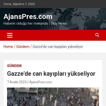
Skip
Cuma, Ağustos 7, 2026
to
content
AjansPres.com
Haberin olduğu her mekanda I Only News
Home
Gündem
Gazze’de can kayıpları yükseliyor
GÜNDEM
Gazze’de can kayıpları yükseliyor
7 Aralık 2023
AjansPres.com