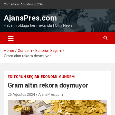
Skip
Cumartesi, Ağustos 8, 2026
to
content
AjansPres.com
Haberin olduğu her mekanda I Only News
Home
Gündem
Editörün Seçimi
Gram altın rekora doymuyor
EDITÖRÜN SEÇIMI
EKONOMI
GÜNDEM
Gram altın rekora doymuyor
26 Ağustos 2024
AjansPres.com