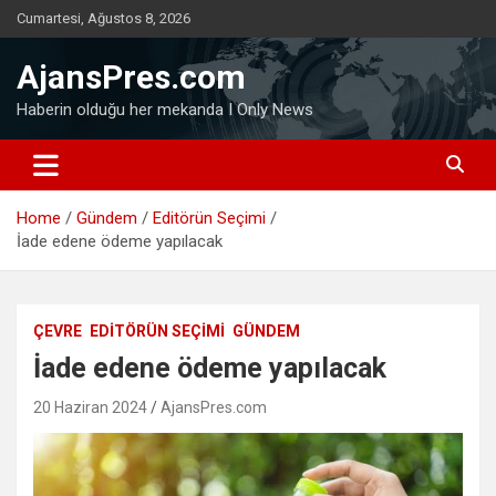
Skip
Cumartesi, Ağustos 8, 2026
to
content
AjansPres.com
Haberin olduğu her mekanda I Only News
Home
Gündem
Editörün Seçimi
İade edene ödeme yapılacak
ÇEVRE
EDITÖRÜN SEÇIMI
GÜNDEM
İade edene ödeme yapılacak
20 Haziran 2024
AjansPres.com