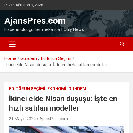
Skip
Pazar, Ağustos 9, 2026
to
content
AjansPres.com
Haberin olduğu her mekanda I Only News
Home
Gündem
Editörün Seçimi
İkinci elde Nisan düşüşü: İşte en hızlı satılan modeller
EDITÖRÜN SEÇIMI
EKONOMI
GÜNDEM
İkinci elde Nisan düşüşü: İşte en
hızlı satılan modeller
21 Mayıs 2024
AjansPres.com