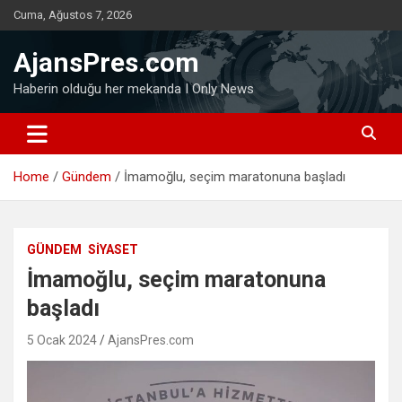
Skip
Cuma, Ağustos 7, 2026
to
content
AjansPres.com
Haberin olduğu her mekanda I Only News
Home
Gündem
İmamoğlu, seçim maratonuna başladı
GÜNDEM
SIYASET
İmamoğlu, seçim maratonuna
başladı
5 Ocak 2024
AjansPres.com