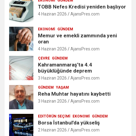
EKONOMI
GÜNDEM
TOBB Nefes Kredisi yeniden başlıyor
4 Haziran 2026
AjansPres.com
EKONOMI
GÜNDEM
Memur ve emekli zammında yeni
oran
4 Haziran 2026
AjansPres.com
ÇEVRE
GÜNDEM
Kahramanmaraş’ta 4.4
büyüklüğünde deprem
3 Haziran 2026
AjansPres.com
GÜNDEM
YAŞAM
Reha Muhtar hayatını kaybetti
3 Haziran 2026
AjansPres.com
EDITÖRÜN SEÇIMI
EKONOMI
GÜNDEM
Borsa İstanbul’da yükseliş
2 Haziran 2026
AjansPres.com