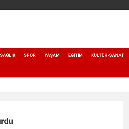
SAĞLIK
SPOR
YAŞAM
EĞITIM
KÜLTÜR-SANAT
urdu