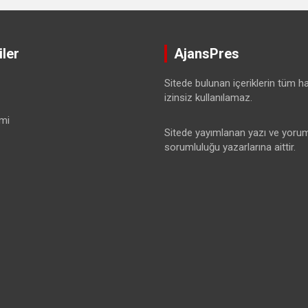
ler
AjansPres
Sitede bulunan içeriklerin tüm hak
izinsiz kullanılamaz.
mi
Sitede yayımlanan yazı ve yorum
sorumluluğu yazarlarına aittir.