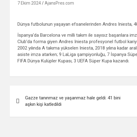
7 Ekim 2024
AjansPres.com
Dünya futbolunun yaşayan efsanelerinden Andres Iniesta, 40 
İspanya’da Barcelona ve milli takım ile sayısız başarılara imz
Club’da forma giyen Andres Iniesta profesyonel futbol kariye
2002 yılında A takıma yükselen Iniesta, 2018 yılına kadar ara
asiste imza atarken; 9 LaLiga şampiyonluğu, 7 İspanya Süper
FIFA Dünya Kulüpler Kupası, 3 UEFA Süper Kupa kazandı.
Yazı
Gazze tanınmaz ve yaşanmaz hale geldi: 41 bini
gezinmesi
aşkın kişi katledildi