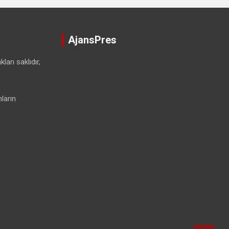
AjansPres
ları saklıdır,
ların