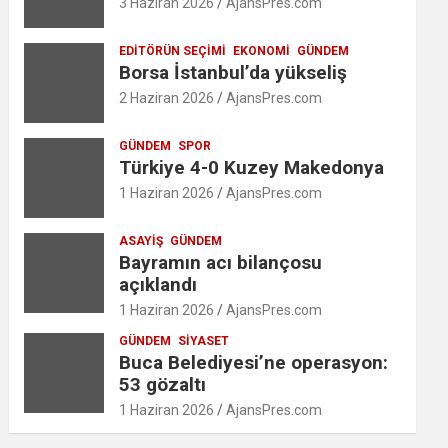
3 Haziran 2026
AjansPres.com
EDITÖRÜN SEÇIMI
EKONOMI
GÜNDEM
Borsa İstanbul’da yükseliş
2 Haziran 2026
AjansPres.com
GÜNDEM
SPOR
Türkiye 4-0 Kuzey Makedonya
1 Haziran 2026
AjansPres.com
ASAYIŞ
GÜNDEM
Bayramın acı bilançosu
açıklandı
1 Haziran 2026
AjansPres.com
GÜNDEM
SIYASET
Buca Belediyesi’ne operasyon:
53 gözaltı
1 Haziran 2026
AjansPres.com