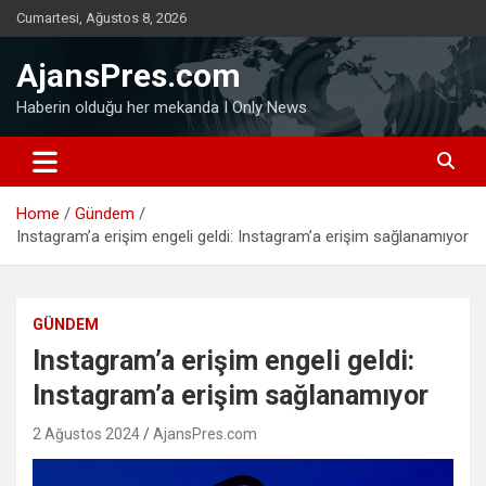
Skip
Cumartesi, Ağustos 8, 2026
to
content
AjansPres.com
Haberin olduğu her mekanda I Only News
Home
Gündem
Instagram’a erişim engeli geldi: Instagram’a erişim sağlanamıyor
GÜNDEM
Instagram’a erişim engeli geldi:
Instagram’a erişim sağlanamıyor
2 Ağustos 2024
AjansPres.com