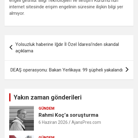
engeli getirildi. Bilgi Teknolojileri ve İletişim Kurumu’nun
internet sitesinde erişim engelinin süresine ilişkin bilgi yer
almıyor.
Yazı
Yolsuzluk haberine Iğdır İl Özel İdaresi’nden skandal
gezinmesi
açıklama
DEAŞ operasyonu: Bakan Yerlikaya: 99 şüpheli yakalandı
Yakın zaman gönderileri
GÜNDEM
Rahmi Koç’a soruşturma
6 Haziran 2026
AjansPres.com
GÜNDEM