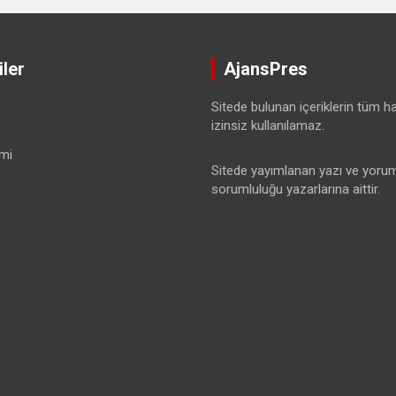
ler
AjansPres
Sitede bulunan içeriklerin tüm hak
izinsiz kullanılamaz.
mi
Sitede yayımlanan yazı ve yorum
sorumluluğu yazarlarına aittir.