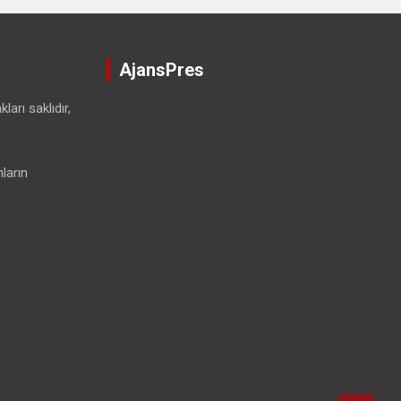
AjansPres
ları saklıdır,
ların