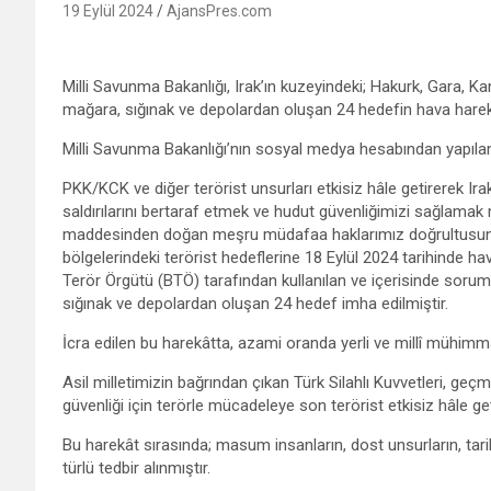
19 Eylül 2024
AjansPres.com
Milli Savunma Bakanlığı, Irak’ın kuzeyindeki; Hakurk, Gara, K
mağara, sığınak ve depolardan oluşan 24 hedefin hava harekat
Milli Savunma Bakanlığı’nın sosyal medya hesabından yapıla
PKK/KCK ve diğer terörist unsurları etkisiz hâle getirerek Ir
saldırılarını bertaraf etmek ve hudut güvenliğimizi sağlamak 
maddesinden doğan meşru müdafaa haklarımız doğrultusunda
bölgelerindeki terörist hedeflerine 18 Eylül 2024 tarihinde ha
Terör Örgütü (BTÖ) tarafından kullanılan ve içerisinde sorum
sığınak ve depolardan oluşan 24 hedef imha edilmiştir.
İcra edilen bu harekâtta, azami oranda yerli ve millî mühimmat 
Asil milletimizin bağrından çıkan Türk Silahlı Kuvvetleri, geç
güvenliği için terörle mücadeleye son terörist etkisiz hâle ge
Bu harekât sırasında; masum insanların, dost unsurların, tarih
türlü tedbir alınmıştır.