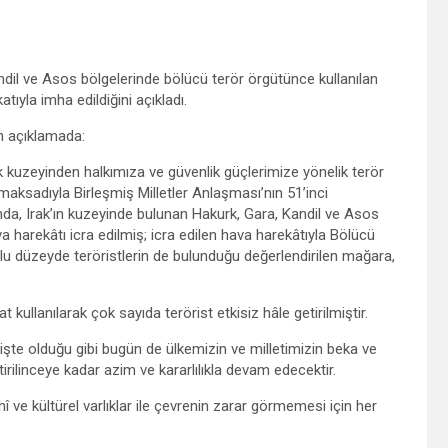
andil ve Asos bölgelerinde bölücü terör örgütünce kullanılan
ıyla imha edildiğini açıkladı.
n açıklamada:
ak kuzeyinden halkımıza ve güvenlik güçlerimize yönelik terör
maksadıyla Birleşmiş Milletler Anlaşması’nın 51’inci
, Irak’ın kuzeyinde bulunan Hakurk, Gara, Kandil ve Asos
va harekâtı icra edilmiş; icra edilen hava harekâtıyla Bölücü
lu düzeyde teröristlerin de bulunduğu değerlendirilen mağara,
kullanılarak çok sayıda terörist etkisiz hâle getirilmiştir.
mişte olduğu gibi bugün de ülkemizin ve milletimizin beka ve
tirilinceye kadar azim ve kararlılıkla devam edecektir.
î ve kültürel varlıklar ile çevrenin zarar görmemesi için her