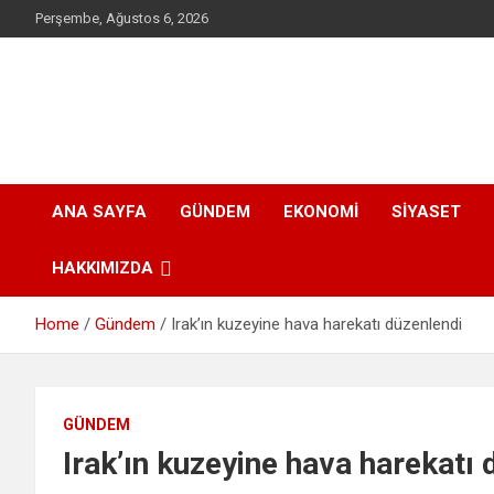
Skip
Perşembe, Ağustos 6, 2026
to
content
AjansPres.com
Haberin olduğu her mekanda I Only News
ANA SAYFA
GÜNDEM
EKONOMI
SIYASET
HAKKIMIZDA
Home
Gündem
Irak’ın kuzeyine hava harekatı düzenlendi
GÜNDEM
Irak’ın kuzeyine hava harekatı 