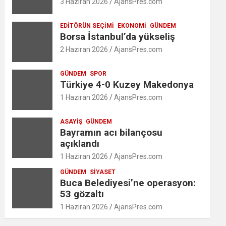
3 Haziran 2026
AjansPres.com
EDITÖRÜN SEÇIMI
EKONOMI
GÜNDEM
Borsa İstanbul’da yükseliş
2 Haziran 2026
AjansPres.com
GÜNDEM
SPOR
Türkiye 4-0 Kuzey Makedonya
1 Haziran 2026
AjansPres.com
ASAYIŞ
GÜNDEM
Bayramın acı bilançosu
açıklandı
1 Haziran 2026
AjansPres.com
GÜNDEM
SIYASET
Buca Belediyesi’ne operasyon:
53 gözaltı
1 Haziran 2026
AjansPres.com