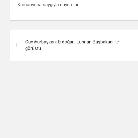
Kamuoyuna saygıyla duyurulur.
Yazı
Cumhurbaşkanı Erdoğan, Lübnan Başbakanı ile
gezinmesi
görüştü