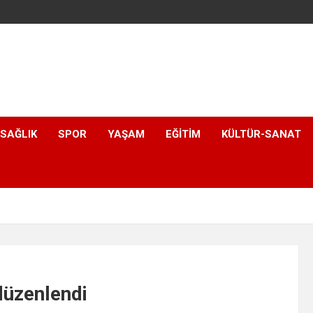
SAĞLIK
SPOR
YAŞAM
EĞITIM
KÜLTÜR-SANAT
düzenlendi