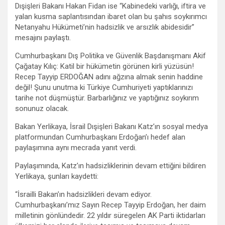
Dışişleri Bakanı Hakan Fidan ise “Kabinedeki varlığı, iftira ve
yalan kusma saplantısından ibaret olan bu şahıs soykırımcı
Netanyahu Hükümeti’nin hadsizlik ve arsızlık abidesidir”
mesajını paylaştı.
Cumhurbaşkanı Dış Politika ve Güvenlik Başdanışmanı Akif
Çağatay Kılıç: Katil bir hükümetin görünen kirli yüzüsün!
Recep Tayyip ERDOĞAN adını ağzına almak senin haddine
değil! Şunu unutma ki Türkiye Cumhuriyeti yaptıklarınızı
tarihe not düşmüştür. Barbarlığınız ve yaptığınız soykırım
sonunuz olacak.
Bakan Yerlikaya, İsrail Dışişleri Bakanı Katz’ın sosyal medya
platformundan Cumhurbaşkanı Erdoğan’ı hedef alan
paylaşımına aynı mecrada yanıt verdi.
Paylaşımında, Katz’ın hadsizliklerinin devam ettiğini bildiren
Yerlikaya, şunları kaydetti:
“İsrailli Bakan’ın hadsizlikleri devam ediyor.
Cumhurbaşkanı’mız Sayın Recep Tayyip Erdoğan, her daim
milletinin gönlündedir. 22 yıldır süregelen AK Parti iktidarları