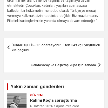
ülkemizi her alanda ileriye taşımış ve taşımaya devam
etmektedir. Çocukları, kadınları, yaşlıları acımasızsa
katleden bir hükümetin mensubu olarak Türkiye’ye mesaj
vermeye kalkmak sizin haddinize değildir. Biz mazlumların,
Filistinli kardeşlerimizin yanında olmaya devam edeceğiz.”
Yazı
“NARKOÇELİK-30” operasyonu: 1 ton 549 kg uyuşturucu
gezinmesi
ele geçirildi
Galatasaray ve Beşiktaş kupa için sahada
Yakın zaman gönderileri
GÜNDEM
Rahmi Koç’a soruşturma
6 Haziran 2026
AjansPres.com