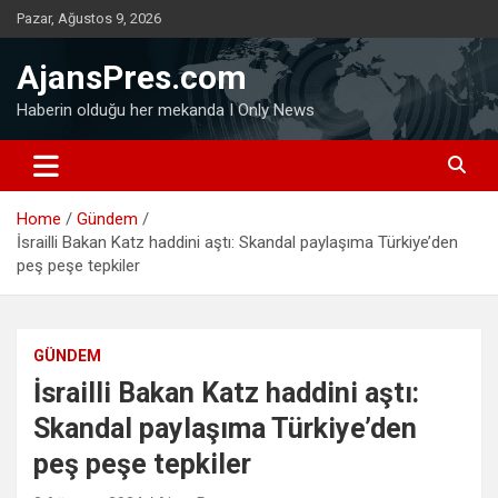
Skip
Pazar, Ağustos 9, 2026
to
content
AjansPres.com
Haberin olduğu her mekanda I Only News
Home
Gündem
İsrailli Bakan Katz haddini aştı: Skandal paylaşıma Türkiye’den
peş peşe tepkiler
GÜNDEM
İsrailli Bakan Katz haddini aştı:
Skandal paylaşıma Türkiye’den
peş peşe tepkiler