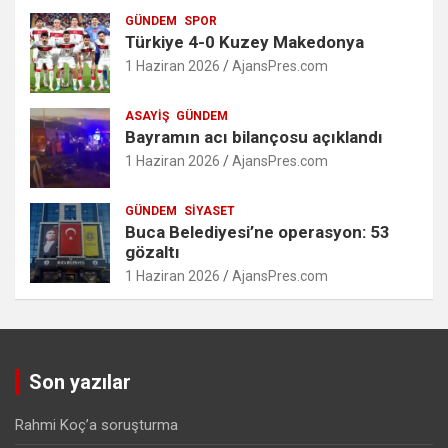
GÜNDEM
SPOR
Türkiye 4-0 Kuzey Makedonya
1 Haziran 2026
AjansPres.com
ASAYIŞ
GÜNDEM
Bayramın acı bilançosu açıklandı
1 Haziran 2026
AjansPres.com
GÜNDEM
SIYASET
Buca Belediyesi’ne operasyon: 53
gözaltı
1 Haziran 2026
AjansPres.com
Son yazılar
Rahmi Koç’a soruşturma