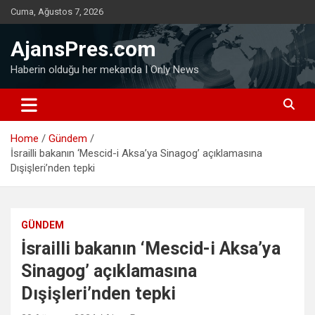
Skip
Cuma, Ağustos 7, 2026
to
content
AjansPres.com
Haberin olduğu her mekanda I Only News
Home
Gündem
İsrailli bakanın ‘Mescid-i Aksa’ya Sinagog’ açıklamasına
Dışişleri’nden tepki
GÜNDEM
İsrailli bakanın ‘Mescid-i Aksa’ya
Sinagog’ açıklamasına
Dışişleri’nden tepki