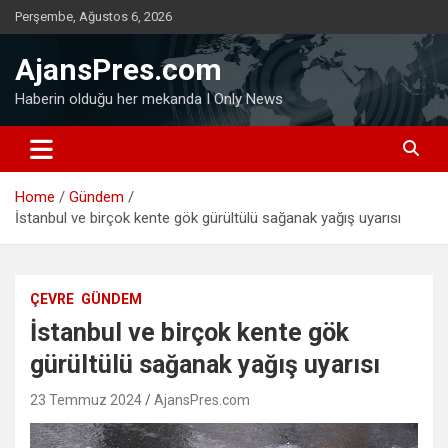
Skip
Perşembe, Ağustos 6, 2026
to
content
AjansPres.com
Haberin olduğu her mekanda I Only News
Home
Gündem
İstanbul ve birçok kente gök gürültülü sağanak yağış uyarısı
ÇEVRE
GÜNDEM
İstanbul ve birçok kente gök
gürültülü sağanak yağış uyarısı
23 Temmuz 2024
AjansPres.com