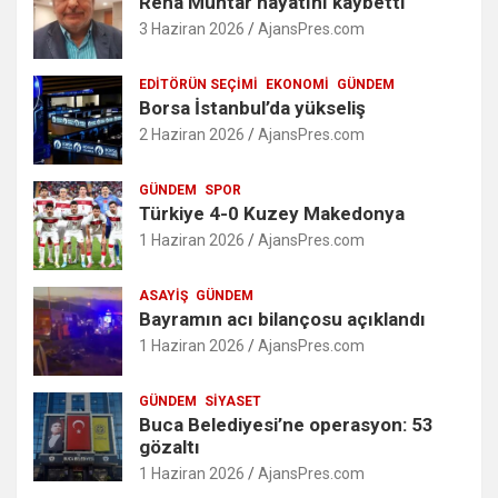
Reha Muhtar hayatını kaybetti
3 Haziran 2026
AjansPres.com
EDITÖRÜN SEÇIMI
EKONOMI
GÜNDEM
Borsa İstanbul’da yükseliş
2 Haziran 2026
AjansPres.com
GÜNDEM
SPOR
Türkiye 4-0 Kuzey Makedonya
1 Haziran 2026
AjansPres.com
ASAYIŞ
GÜNDEM
Bayramın acı bilançosu açıklandı
1 Haziran 2026
AjansPres.com
GÜNDEM
SIYASET
Buca Belediyesi’ne operasyon: 53
gözaltı
1 Haziran 2026
AjansPres.com