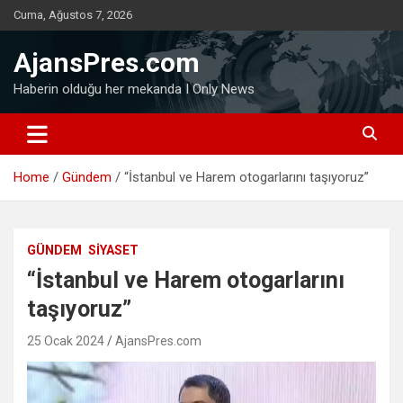
Skip
Cuma, Ağustos 7, 2026
to
content
AjansPres.com
Haberin olduğu her mekanda I Only News
Home
Gündem
“İstanbul ve Harem otogarlarını taşıyoruz”
GÜNDEM
SIYASET
“İstanbul ve Harem otogarlarını
taşıyoruz”
25 Ocak 2024
AjansPres.com