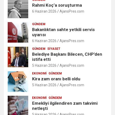
Rahmi Koç’a soruşturma
6 Haziran 2026
AjansPres.com
GÜNDEM
Bakanlıktan sahte yetkili servis
uyarısı
6 Haziran 2026
AjansPres.com
GÜNDEM
SIYASET
Belediye Başkanı Bilecen, CHP’den
istifa etti
5 Haziran 2026
AjansPres.com
EKONOMI
GÜNDEM
Kira zam oranı belli oldu
5 Haziran 2026
AjansPres.com
EKONOMI
GÜNDEM
Emekliyi ilgilendiren zam takvimi
netleşti
5 Haziran 2026
AjansPres.com